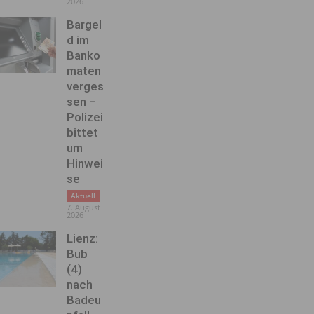
2026
Bargel
d im
Banko
maten
verges
sen –
Polizei
bittet
um
Hinwei
se
Aktuell
7. August
2026
Lienz:
Bub
(4)
nach
Badeu