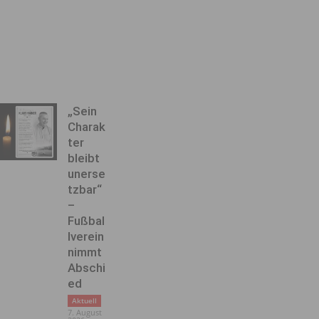
„Sein
Charak
ter
bleibt
unerse
tzbar“
–
Fußbal
lverein
nimmt
Abschi
ed
Aktuell
7. August