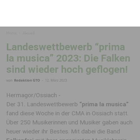
Home
Aktuell
Landeswettbewerb “prima
la musica” 2023: Die Falken
sind wieder hoch geflogen!
von
Redaktion GTO
-
12. März 2023
Hermagor/Ossiach -
Der 31. Landeswettbewerb
“prima la musica”
fand diese Woche in der CMA in Ossiach statt.
Über 250 Musikerinnen und Musiker gaben auch
heuer wieder ihr Bestes. Mit dabei die Band