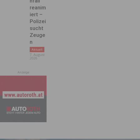
nfall
reanim
iert –
Polizei
sucht
Zeuge
n
Aktuell
7. August
2026
Anzeige