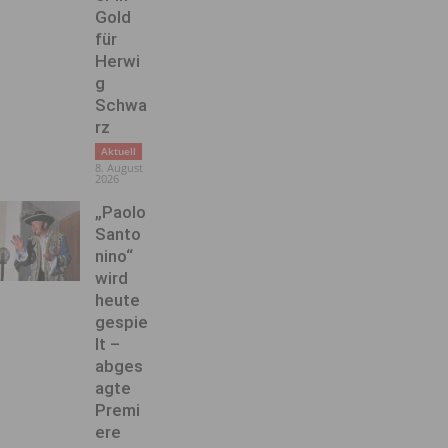
Gold
für
Herwi
g
Schwa
rz
Aktuell
8. August
2026
„Paolo
Santo
nino“
wird
heute
gespie
lt –
abges
agte
Premi
ere