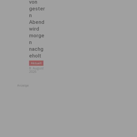
von
gester
n
Abend
wird
morge
n
nachg
eholt
Aktuell
8. August
2026
Anzeige