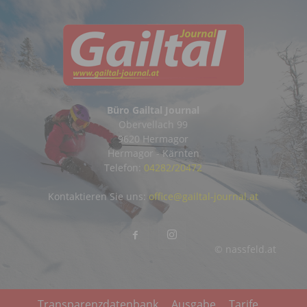
Büro Gailtal Journal
Obervellach 99
9620 Hermagor
Hermagor - Kärnten
Telefon:
04282/20472
Kontaktieren Sie uns:
office@gailtal-journal.at
© nassfeld.at
Transparenzdatenbank
Ausgabe
Tarife