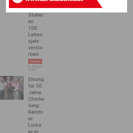
Ende:
Anna
Stulier
im
106.
Leben
sjahr
versto
rben
Aktuell
8. August
2026
Ehrung
für 50
Jahre
Chorlei
tung:
Kärntn
er
Lorbe
er in