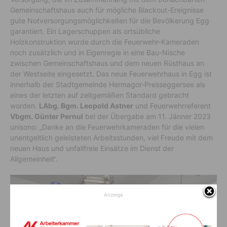
Gemeinschaftshaus auch für mögliche Blackout-Ereignisse
gute Notversorgungsmöglichkeiten für die Bevölkerung Egg
garantiert. Ein Lagerschuppen als ortsübliche
Holzkonstruktion wurde durch die Feuerwehr-Kameraden
noch zusätzlich und in Eigenregie in eine Bau-Nische
zwischen Gemeinschaftshaus und dem neuen Rüsthaus an
der Westseite eingesetzt. Das neue Feuerwehrhaus in Egg ist
innerhalb der Stadtgemeinde Hermagor-Presseggersee als
eines der letzten auf zeitgemäßen Standard gebracht
worden.
LAbg. Bgm. Leopold Astner
und Feuerwehrreferent
Vbgm. Günter Pernul
bei der Übergabe am 11. Jänner 2023
unisono: „Danke an die Feuerwehrkameraden für die vielen
unentgeltlich geleisteten Arbeitsstunden, viel Freude mit dem
neuen Haus und unfallfreie Einsätze im Dienst der
Allgemeinheit“.
Anzeige