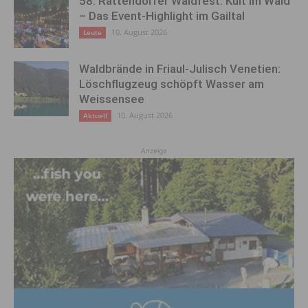
58. Rattendorfer Waldfest: Kult im Wald
– Das Event-Highlight im Gailtal
10. August 2026
Leute
Waldbrände in Friaul-Julisch Venetien:
Löschflugzeug schöpft Wasser am
Weissensee
10. August 2026
Aktuell
Anzeige