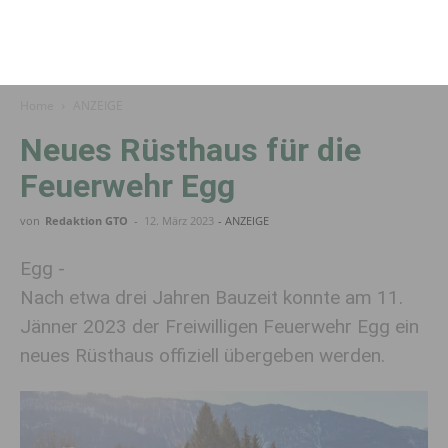
Home
ANZEIGE
Neues Rüsthaus für die
Feuerwehr Egg
von
Redaktion GTO
-
12. März 2023
- ANZEIGE
Egg -
Nach etwa drei Jahren Bauzeit konnte am 11.
Jänner 2023 der Freiwilligen Feuerwehr Egg ein
neues Rüsthaus offiziell übergeben werden.