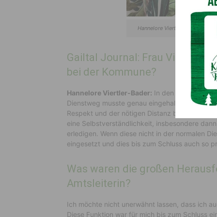
Hannelore Viertler-Bader arbei
Gailtal Journal: Frau Viertler-Ba
bei der Kommune?
Hannelore Viertler-Bader:
In den Anfängen mein
Dienstweg musste genau eingehalten werden. D
Respekt und der nötigen Distanz begegnet und 
eine Selbstverständlichkeit, insbesondere dann
erledigen. Wenn diese nicht in der normalen Die
eingesetzt und dies bis zum Schluss auch so pr
Was waren die großen Herausfor
Amtsleiterin?
Ich möchte nicht unerwähnt lassen, dass ich auc
Diese Funktion war für mich bis zum Schluss e