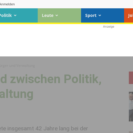
Anmelden
Politik
Leute
Sport
Jo
Anzeige
Bürger und Verwaltung
 zwischen Politik,
altung
ete insgesamt 42 Jahre lang bei der