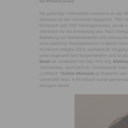
Von Wilfried Buchacher
Die gebürtige Treßdorferin maturierte an der H
Semester an der Universität Klagenfurt. 1981 er
Kirchbach (seit 1997 Marktgemeinde), wo sie 
Sekretärin für die Amtsleitung war. Nach Ableg
Bestellung zur Standesbeamtin und Leitung de
erste weibliche Standesbeamtin im Bezirk Herm
Kirchbach erfolgte 2003, nachdem ihr Vorgän
unter insgesamt fünf Bürgermeistern und ist je
Bader
ist verheiratet mit Dipl.-HTL-Ing.
Matthia
Turbinenbau. Auch jetzt im „Unruhestand“ besch
„Luftfahrt“.
Tochter Michaela
ist Studentin un
Universität Graz. In Kirchbach wurde gemeins
bezogen wurde.