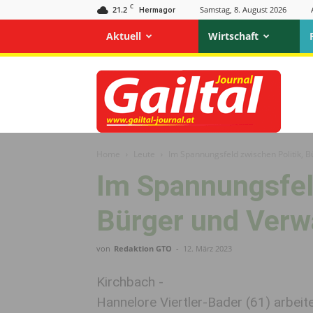
C
21.2
Samstag, 8. August 2026
Hermagor
Aktuell
Wirtschaft
Gailtal
Journal
Home
Leute
Im Spannungsfeld zwischen Politik, 
Im Spannungsfeld
Bürger und Verw
von
Redaktion GTO
-
12. März 2023
Kirchbach -
Hannelore Viertler-Bader (61) arbeit