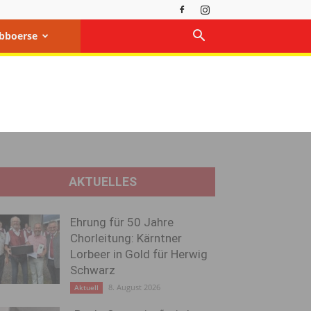
bboerse
AKTUELLES
Ehrung für 50 Jahre
Chorleitung: Kärntner
Lorbeer in Gold für Herwig
Schwarz
8. August 2026
Aktuell