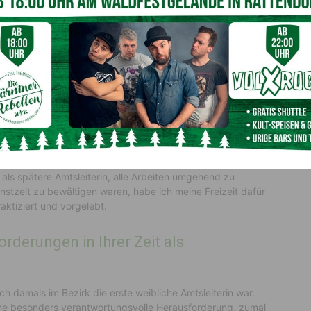
tete 42 Jahre bei der Marktgemeinde Kirchbach
der, was hat Sie geprägt in Ihrer Zeit
er Dienstzeit war alles viel hierarchischer und der
en dienstälteren Kollegen ist man immer mit großem
„per Sie“ zu sein war damals normal. Es war auch immer
 als spätere Amtsleiterin, alle Arbeiten umgehend zu
nstzeit zu bewältigen waren, habe ich meine Freizeit dafür
aktiziert und vorgelebt.
derungen in Ihrer Zeit als
h damals im Bezirk die erste weibliche Amtsleiterin war.
ine besonders verantwortungsvolle Herausforderung, zumal