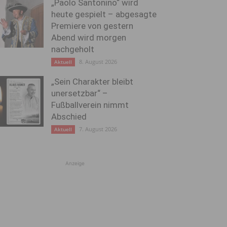
„Paolo Santonino“ wird
heute gespielt – abgesagte
Premiere von gestern
Abend wird morgen
nachgeholt
8. August 2026
Aktuell
„Sein Charakter bleibt
unersetzbar“ –
Fußballverein nimmt
Abschied
7. August 2026
Aktuell
Anzeige