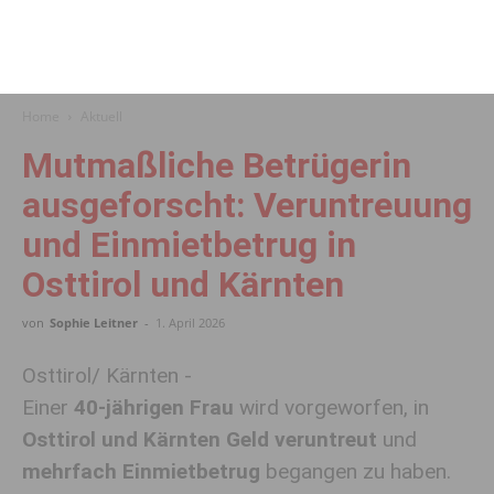
Home
Aktuell
Mutmaßliche Betrügerin
ausgeforscht: Veruntreuung
und Einmietbetrug in
Osttirol und Kärnten
von
Sophie Leitner
-
1. April 2026
Osttirol/ Kärnten -
Einer
40-jährigen Frau
wird vorgeworfen, in
Osttirol und Kärnten
Geld veruntreut
und
mehrfach Einmietbetrug
begangen zu haben.