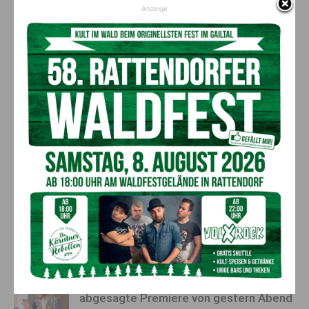
Beim Abschied ein „leises
Datum fixiert: B 110
Anzeige
Servus“: Peter Kaiser
Plöckenpass Straße ab 18. Mai
verabschiedet sich nach 13
wieder frei befahrbar
Jahren als Landeshauptmann
AKTUELLES
Ein langes Leben ging zu Ende: Anna
Stulier im 106. Lebensjahr verstorben
8. August 2026
Aktuell
Ehrung für 50 Jahre Chorleitung:
Kärntner Lorbeer in Gold für Herwig
Schwarz
8. August 2026
Aktuell
„Paolo Santonino“ wird heute gespielt –
abgesagte Premiere von gestern Abend