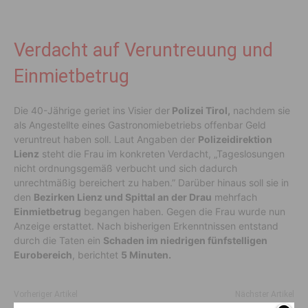
Verdacht auf Veruntreuung und
Einmietbetrug
Die 40-Jährige geriet ins Visier der
Polizei Tirol,
nachdem sie
als Angestellte eines Gastronomiebetriebs offenbar Geld
veruntreut haben soll. Laut Angaben der
Polizeidirektion
Lienz
steht die Frau im konkreten Verdacht, „Tageslosungen
nicht ordnungsgemäß verbucht und sich dadurch
unrechtmäßig bereichert zu haben.” Darüber hinaus soll sie in
den
Bezirken Lienz und Spittal an der Drau
mehrfach
Einmietbetrug
begangen haben. Gegen die Frau wurde nun
Anzeige erstattet. Nach bisherigen Erkenntnissen entstand
durch die Taten ein
Schaden im niedrigen fünfstelligen
Eurobereich
, berichtet
5 Minuten.
Vorheriger Artikel
Nächster Artikel