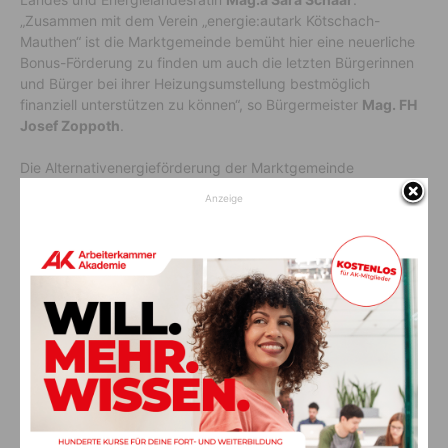
„Zusammen mit dem Verein „energie:autark Kötschach-
Mauthen“ ist die Marktgemeinde bemüht hier eine neuerliche
Bonus-Förderung zu finden um auch die letzten Bürgerinnen
und Bürger bei ihrer Heizungsumstellung bestmöglich
finanziell unterstützen zu können“, so Bürgermeister
Mag. FH
Josef Zoppoth
.
Die Alternativenergieförderung der Marktgemeinde
Kötschach-Mauthen für den Umstieg bei Hauptheizungen mit
Anzeige
€ 250,- oder Warmwasseraufbereitung mit € 140,- auf
erneuerbare Energien kann natürlich immer noch beantragt
werden.
Die Formulare finden Sie unter folgenden Link:
https://koetschach-mauthen.gv.at/gemeinde/energieautark/
Vorheriger Artikel
Nächster Artikel
Provisor Blümel feiert 80.
Hitze­falle: Kinder auf keinen
Geburtstag und 55. Jahrestag
Fall alleine im Auto lassen!
seiner Priesterweihe