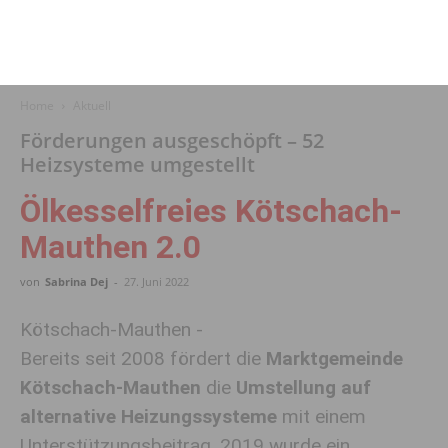
Home
Aktuell
Förderungen ausgeschöpft – 52
Heizsysteme umgestellt
Ölkesselfreies Kötschach-
Mauthen 2.0
von
Sabrina Dej
-
27. Juni 2022
Kötschach-Mauthen -
Bereits seit 2008 fördert die
Marktgemeinde
Kötschach-Mauthen
die
Umstellung auf
alternative Heizungssysteme
mit einem
Unterstützungsbeitrag. 2019 wurde ein