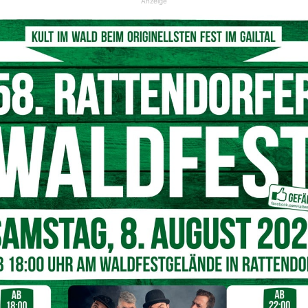
Anzeige
d, Münzen und Parfums bei Seniorin, Polizei greift ein.
© Symbolfoto Pixabay
fums