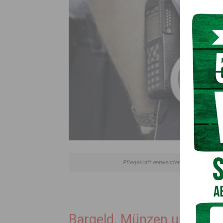
Pflegekraft entwendet in Villach Bargel
Bargeld, Münzen und Par