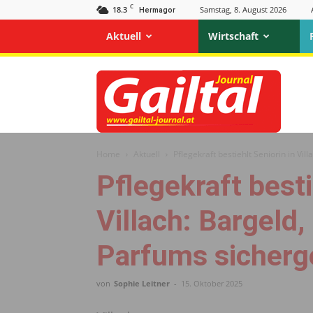
C
18.3
Samstag, 8. August 2026
Hermagor
Aktuell
Wirtschaft
Gailtal
Journal
Home
Aktuell
Pflegekraft bestiehlt Seniorin in Vi
Pflegekraft besti
Villach: Bargeld
Parfums sicherge
von
Sophie Leitner
-
15. Oktober 2025