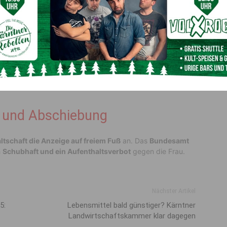
rigen vierstelligen Bereich
, mehreren
wertvollen
d kehrte sie in die Wohnung der Tochter zurück, wo sie die
 Hoffnung, unentdeckt zu bleiben. Die 74-Jährige bemerkte
 Polizei
. Im Rahmen intensiver Ermittlungen konnte die
den. Die Beamten
stellten die Parfums sicher
. Mithilfe
tliche Diebesgut
, das die Verdächtige bei sich trug,
 und Abschiebung
tschaft die Anzeige auf freiem Fuß
an. Das
Bundesamt
h
Schubhaft und ein Aufenthaltsverbot
gegen die Frau.
Nächster Artikel
5:
Lebensmittel bald günstiger? Kärntner
Landwirtschaftskammer klar dagegen