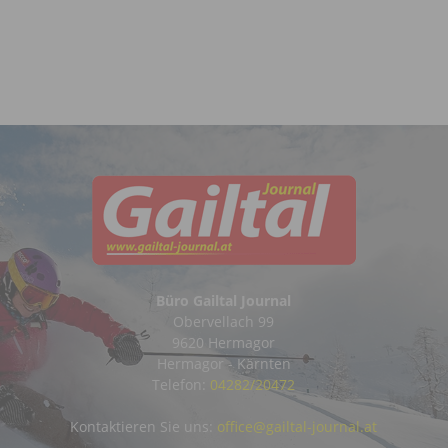
Büro Gailtal Journal
Obervellach 99
9620 Hermagor
Hermagor - Kärnten
Telefon:
04282/20472
Kontaktieren Sie uns:
office@gailtal-journal.at