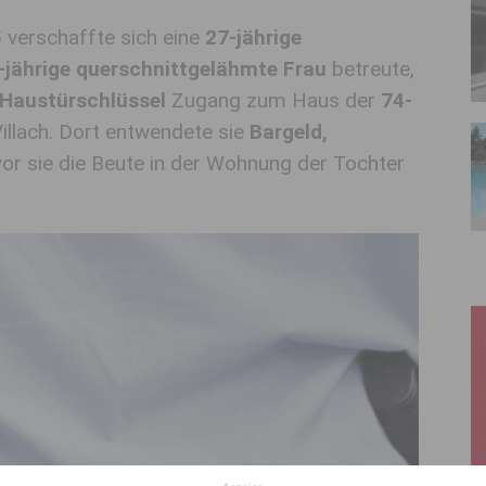
5
verschaffte sich eine
27-jährige
-jährige querschnittgelähmte Frau
betreute,
 Haustürschlüssel
Zugang zum Haus der
74-
illach. Dort entwendete sie
Bargeld,
vor sie die Beute in der Wohnung der Tochter