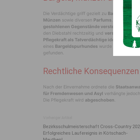
Die Verdächtige griff gezielt zu
Bargeld im nied
Münzen
sowie diversen
Parfums
. Anschließen
gestohlenen Gegenstände versteckte
, in der
den Diebstahl rechtzeitig und
verständigte die
Pflegekraft als Tatverdächtige identifiziert
wer
eines
Bargeldspurhundes
wurde auch das
res
gefunden.
Rechtliche Konsequenzen
Nach der Einvernahme ordnete die
Staatsanwal
für Fremdenwesen und Asyl
verhängte jedoc
Die Pflegekraft wird
abgeschoben
.
Vorheriger Artikel
Bezirksschulmeisterschaft Cross-Country 202
Erfolgreiches Laufereignis in Kötschach-
Mauthen!