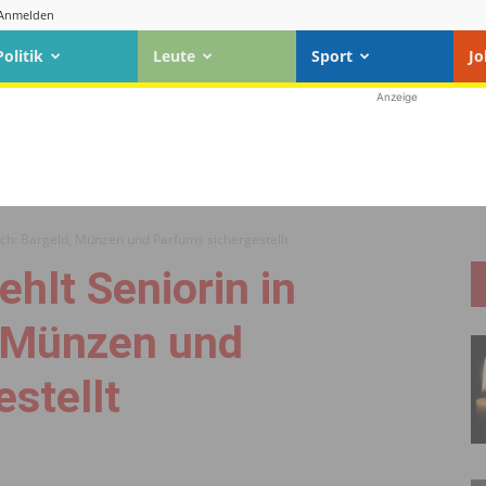
Anmelden
Politik
Leute
Sport
Jo
Anzeige
llach: Bargeld, Münzen und Parfums sichergestellt
ehlt Seniorin in
, Münzen und
stellt