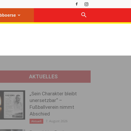
bboerse
AKTUELLES
„Sein Charakter bleibt
unersetzbar“ –
Fußballverein nimmt
Abschied
7. August 2026
Aktuell