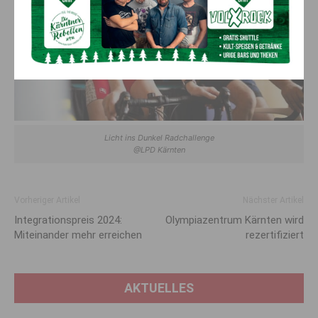
Licht ins Dunkel Radchallenge
@LPD Kärnten
Vorheriger Artikel
Nächster Artikel
Integrationspreis 2024:
Olympiazentrum Kärnten wird
Miteinander mehr erreichen
rezertifiziert
AKTUELLES