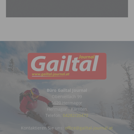
Büro Gailtal Journal
Obervellach 99
9620 Hermagor
Hermagor - Kärnten
Telefon:
04282/20472
Kontaktieren Sie uns:
office@gailtal-journal.at