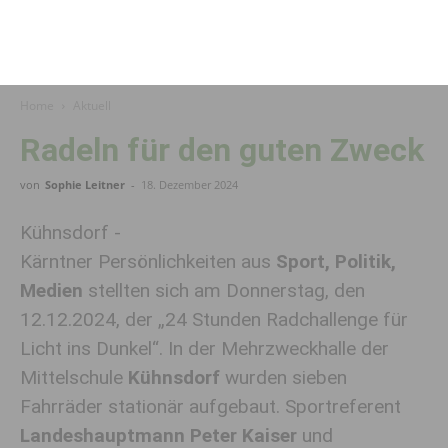
Home
Aktuell
Radeln für den guten Zweck
von
Sophie Leitner
-
18. Dezember 2024
Kühnsdorf -
Kärntner Persönlichkeiten aus
Sport, Politik,
Medien
stellten sich am Donnerstag, den
12.12.2024, der „24 Stunden Radchallenge für
Licht ins Dunkel“. In der Mehrzweckhalle der
Mittelschule
Kühnsdorf
wurden sieben
Fahrräder stationär aufgebaut. Sportreferent
Landeshauptmann Peter Kaiser
und