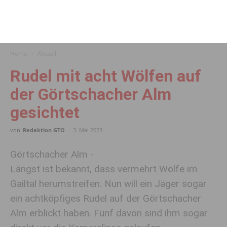
Home
Aktuell
Rudel mit acht Wölfen auf
der Görtschacher Alm
gesichtet
von
Redaktion GTO
-
3. Mai 2023
Görtschacher Alm -
Längst ist bekannt, dass vermehrt Wölfe im
Gailtal herumstreifen. Nun will ein Jäger sogar
ein achtköpfiges Rudel auf der Görtschacher
Alm erblickt haben. Fünf davon sind ihm sogar