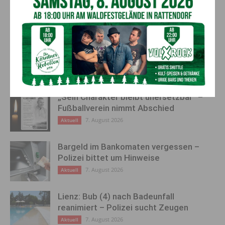
Vorheriger Artikel
Nächster Artikel
1. Gailtaler Frühlingsmarkt in
Parkinson – Eine Erkrankung
Kirchbach
mit vielen Gesichtern
AKTUELLES
„Sein Charakter bleibt unersetzbar“ –
Fußballverein nimmt Abschied
7. August 2026
Aktuell
Bargeld im Bankomaten vergessen –
Polizei bittet um Hinweise
7. August 2026
Aktuell
Lienz: Bub (4) nach Badeunfall
reanimiert – Polizei sucht Zeugen
7. August 2026
Aktuell