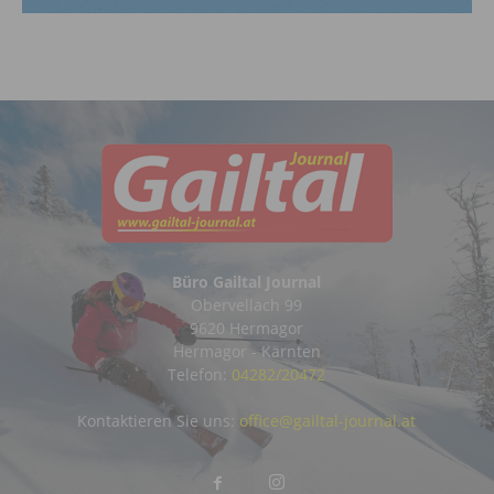
Büro Gailtal Journal
Obervellach 99
9620 Hermagor
Hermagor - Kärnten
Telefon:
04282/20472
Kontaktieren Sie uns:
office@gailtal-journal.at