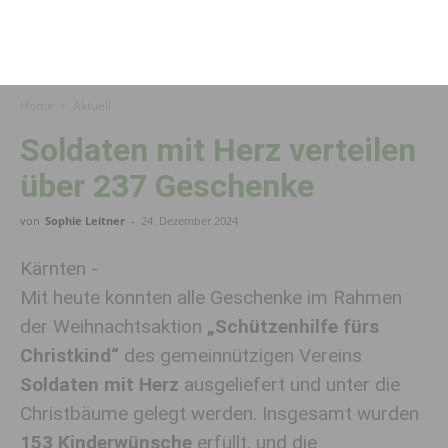
Home
Aktuell
Soldaten mit Herz verteilen
über 237 Geschenke
von
Sophie Leitner
-
24. Dezember 2024
Kärnten -
Mit heute konnten alle Geschenke im Rahmen
der Weihnachtsaktion
„Schützenhilfe fürs
Christkind“
des gemeinnützigen Vereins
Soldaten mit Herz
ausgeliefert und unter die
Christbäume gelegt werden. Insgesamt wurden
153 Kinderwünsche
erfüllt, und die