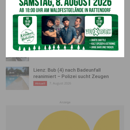
„Sein Charakter bleibt unersetzbar“ –
Fußballverein nimmt Abschied
7. August 2026
Aktuell
Bargeld im Bankomaten vergessen –
Polizei bittet um Hinweise
7. August 2026
Aktuell
Lienz: Bub (4) nach Badeunfall
reanimiert – Polizei sucht Zeugen
7. August 2026
Aktuell
Anzeige