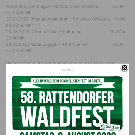
18.03.2025 Hermagor – Rotkreuz Bezirksstelle 15:30
bis 20:00 Uhr
27.03.2025 Kötschach Mauthen – Rotkreuz Ortsstelle 16:00
bis 20:00 Uhr
28.03.2025 Dellach/Gailtal – Kultursaal 15:30 bis
20:00 Uhr
28.03.2025 Maria Luggau – TK Probelokal 16:00
bis 20:00 Uhr
Die nächsten Blutspendetermine findet man stets unter
www.gibdeinbestes.at
Anzeige
Vorheriger Artikel
Nächster Artikel
Rat auf Draht: Villach-Attentat
Aktion Glühwürmchen brachte
– So helfen Sie jetzt Ihrem
Kinder des Kindergartens
Kind
Pressegger See zum Leuchten
AKTUELLES