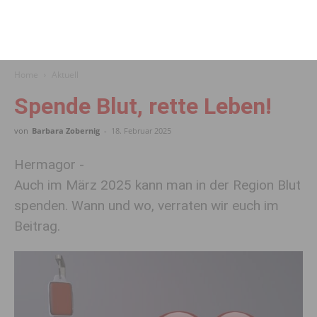
Home
Aktuell
Spende Blut, rette Leben!
von
Barbara Zobernig
-
18. Februar 2025
Hermagor -
Auch im März 2025 kann man in der Region Blut
spenden. Wann und wo, verraten wir euch im
Beitrag.