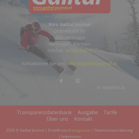
Büro Gailtal Journal
Obervellach 99
9620 Hermagor
Hermagor - Kärnten
Telefon:
04282/20472
Kontaktieren Sie uns:
office@gailtal-journal.at
© nassfeld.at
Transparenzdatenbank
Ausgabe
Tarife
Über uns
Kontakt
2026 © Gailtal Journal | Erstellt von
Krassgrün.at
|
Datenschutzerklärung
|
Impressum