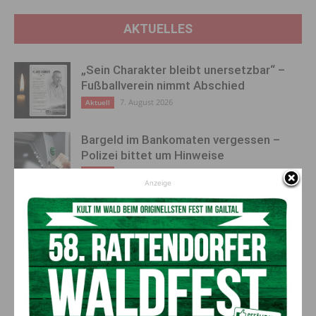
AKTUELLES
„Sein Charakter bleibt unersetzbar“ –
Fußballverein nimmt Abschied
7. August 2026
Aktuell
Bargeld im Bankomaten vergessen –
Polizei bittet um Hinweise
7. August 2026
Aktuell
Anzeige
Lienz: Bub (4) nach Badeunfall
reanimiert – Polizei sucht Zeugen
7. August 2026
Aktuell
Anzeige