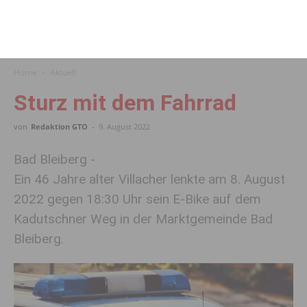
Home
Aktuell
Sturz mit dem Fahrrad
von
Redaktion GTO
-
9. August 2022
Bad Bleiberg -
Ein 46 Jahre alter Villacher lenkte am 8. August
2022 gegen 18:30 Uhr sein E-Bike auf dem
Kadutschner Weg in der Marktgemeinde Bad
Bleiberg.