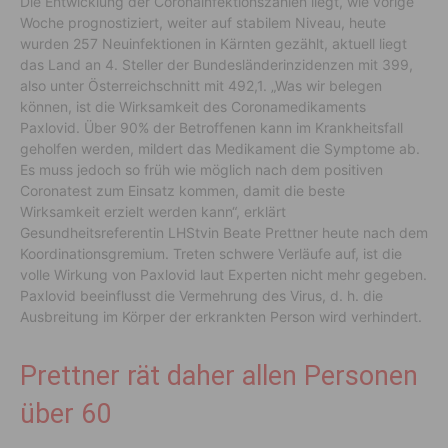
Die Entwicklung der Coronainfektionszahlen liegt, wie vorige
Woche prognostiziert, weiter auf stabilem Niveau, heute
wurden 257 Neuinfektionen in Kärnten gezählt, aktuell liegt
das Land an 4. Steller der Bundesländerinzidenzen mit 399,
also unter Österreichschnitt mit 492,1. „Was wir belegen
können, ist die Wirksamkeit des Coronamedikaments
Paxlovid. Über 90% der Betroffenen kann im Krankheitsfall
geholfen werden, mildert das Medikament die Symptome ab.
Es muss jedoch so früh wie möglich nach dem positiven
Coronatest zum Einsatz kommen, damit die beste
Wirksamkeit erzielt werden kann“, erklärt
Gesundheitsreferentin LHStvin Beate Prettner heute nach dem
Koordinationsgremium. Treten schwere Verläufe auf, ist die
volle Wirkung von Paxlovid laut Experten nicht mehr gegeben.
Paxlovid beeinflusst die Vermehrung des Virus, d. h. die
Ausbreitung im Körper der erkrankten Person wird verhindert.
Prettner rät daher allen Personen
über 60