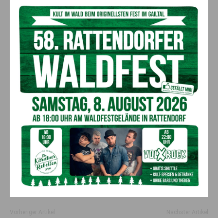
Wer coronakrank ist, bleibt zu Hause und meldet sich wie bei
anderen Erkrankungen bei seinem Arzt krank. Das Ergebnis
des positiven Coronatests wird weiterhin an die Behörden
geliefert, da Corona eine meldepflichtige Erkrankung ist. Wer
symptomlos ist, kann sein Haus, seine Wohnung aber mit
Maske verlassen; zu bestimmten Einrichtungen wie
Krankenhäuser oder Pflegeheimen (Besuch!) gilt ein
Zutrittsverbot. „Ich weise noch einmal darauf hin, zu
Symptomen zählt das landläufige Kopfweh ebenso wie eine
Abgeschlagenheit“, so Prettner.
Ähnliche Symptome treten auch bei den Affenpocken auf;
Kärnten hat ja seit dem Wochenende den ersten bestätigten
Affenpocken-Fall. „Der junge Mann ist abgesondert, bleibt es
auch bis zum Abheilen der Hautirritationen mit einer
schlussendlichen dermatologischen Abklärung. Es wurden 2
Kontaktpersonen identifizert, alle behördlichen Maßnahmen
sind angelaufen“, informiert Prettner.
Vorheriger Artikel
Nächster Artikel