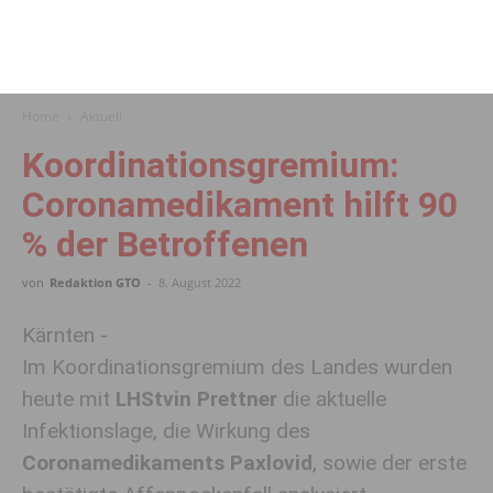
Home
Aktuell
Koordinationsgremium:
Coronamedikament hilft 90
% der Betroffenen
von
Redaktion GTO
-
8. August 2022
Kärnten -
Im Koordinationsgremium des Landes wurden
heute mit
LHStvin Prettner
die aktuelle
Infektionslage, die Wirkung des
Coronamedikaments Paxlovid
, sowie der erste