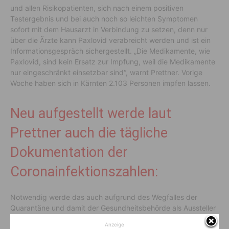
und allen Risikopatienten, sich nach einem positiven
Testergebnis und bei auch noch so leichten Symptomen
sofort mit dem Hausarzt in Verbindung zu setzen, denn nur
über die Ärzte kann Paxlovid verabreicht werden und ist ein
Informationsgespräch sichergestellt. „Die Medikamente, wie
Paxlovid, sind kein Ersatz zur Impfung, weil die Medikamente
nur eingeschränkt einsetzbar sind“, warnt Prettner. Vorige
Woche haben sich in Kärnten 2.103 Personen impfen lassen.
Neu aufgestellt werde laut
Prettner auch die tägliche
Dokumentation der
Coronainfektionszahlen:
Notwendig werde das auch aufgrund des Wegfalles der
Quarantäne und damit der Gesundheitsbehörde als Aussteller
der Absonderungsbescheide. Seit 1. August gilt bekanntlich:
Anzeige