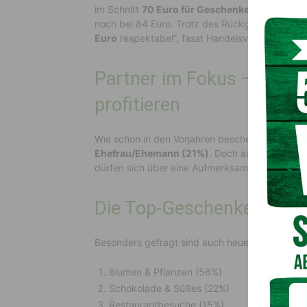
im Schnitt
70 Euro für Geschenke
aus. Im Vorj
noch bei 84 Euro. Trotz des Rückgangs sind d
Euro
respektabel”, fasst Handelsverband-Gesc
Partner im Fokus – aber 
profitieren
Wie schon in den Vorjahren beschenken die mei
Ehefrau/Ehemann (21%)
. Doch auch
Mütter (
dürfen sich über eine Aufmerksamkeit freuen.
Die Top-Geschenke zum V
Besonders gefragt sind auch heuer wieder:
Blumen & Pflanzen (56%)
Schokolade & Süßes (22%)
Restaurantbesuche (15%)