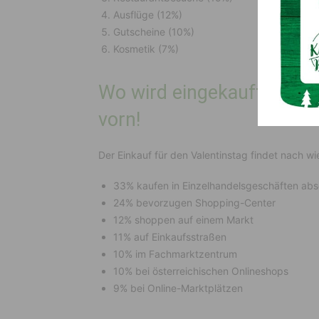
Ausflüge (12%)
Gutscheine (10%)
Kosmetik (7%)
Wo wird eingekauft? Stati
vorn!
Der Einkauf für den Valentinstag findet nach wi
33% kaufen in Einzelhandelsgeschäften abs
24% bevorzugen Shopping-Center
12% shoppen auf einem Markt
11% auf Einkaufsstraßen
10% im Fachmarktzentrum
10% bei österreichischen Onlineshops
9% bei Online-Marktplätzen