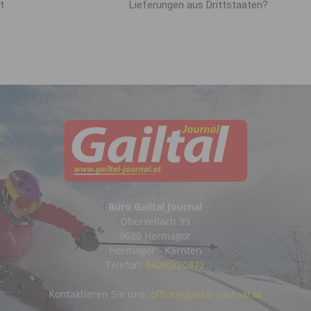
t
Lieferungen aus Drittstaaten?
Büro Gailtal Journal
Obervellach 99
9620 Hermagor
Hermagor - Kärnten
Telefon:
04282/20472
Kontaktieren Sie uns:
office@gailtal-journal.at