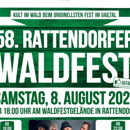
ahr waren es 71 Euro, vor drei Jahren lag dieser Wert sogar
ie Mehreinnahmen für den Handel von rund
150 Millionen
häftsführer
Rainer Will
die Ergebnisse zusammen.
auch Familie und Freunde
sten Befragten ihre
Partner:innen (32%)
oder
9%), Freund:innen (8%)
und sogar
Kolleg:innen (1%)
alentinstag 2025