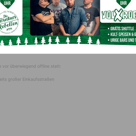
onärer Handel hat die Nase
e vor überwiegend offline statt:
eits großer Einkaufsstraßen