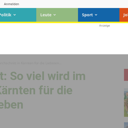
Anmelden
Politik
Leute
Sport
Jo
Anzeige
rchschnitt in Kärnten für die Liebsten...
: So viel wird im
ärnten für die
eben