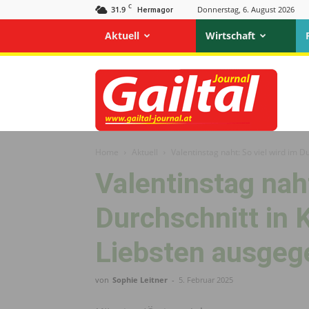
C
31.9
Donnerstag, 6. August 2026
Hermagor
Aktuell
Wirtschaft
Gailtal
Journal
Home
Aktuell
Valentinstag naht: So viel wird im Du
Valentinstag naht
Durchschnitt in K
Liebsten ausgeg
von
Sophie Leitner
-
5. Februar 2025