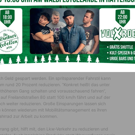
roß: Jede 10. Autofahrt ist in Gehdistanz, rund die Hälfte
 VCÖ. Auch der Umstieg auf öffentliche Verkehrsmittel
undesamts zeigen. Wer statt einem Diesel- oder Benzin-
usstoß pro Personenkilometer im Schnitt um 75 Prozent,
eichzeitig kann auch einiges an Geld gespart werden.
Pendler auf der Strecke Villach – Klagenfurt mit dem
et, allein im Vergleich zu den Spritkosten rund 1.500 Euro
 Geld gespart werden. Ein spritsparender Fahrstil kann
um rund 20 Prozent reduzieren. “Konkret heißt das unter
hsthöheren Gang schalten und vorausschauend fahren”,
uf Freilandstraßen 80 statt 100 km/h fährt und auf der
h weiter reduzieren. Große Einsparungen lassen sich
be können wiederum mit Mobilitätsmanagement es ihren
Fahrrad zur Arbeit zu kommen.
ang gibt, hilft mit, den Lkw-Verkehr zu reduzieren und