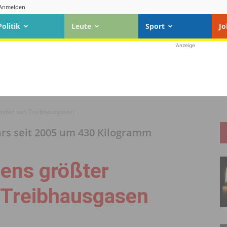
Anmelden
Politik
Leute
Sport
Jo
Anzeige
sacher von Treibhausgasen
rs seit 2005 um 430 Kilogramm
tens größter
 Treibhausgasen