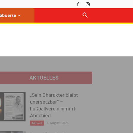
bboerse
AKTUELLES
„Sein Charakter bleibt
unersetzbar“ –
Fußballverein nimmt
Abschied
7. August 2026
Aktuell