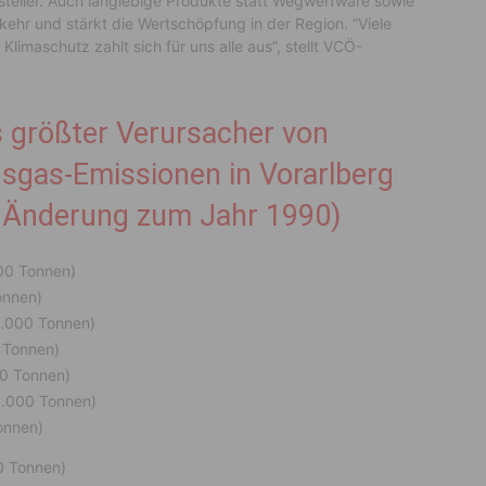
steller. Auch langlebige Produkte statt Wegwerfware sowie
ehr und stärkt die Wertschöpfung in der Region. “Viele
maschutz zahlt sich für uns alle aus”, stellt VCÖ-
s größter Verursacher von
sgas-Emissionen in Vorarlberg
r Änderung zum Jahr 1990)
000 Tonnen)
onnen)
1.000 Tonnen)
 Tonnen)
00 Tonnen)
6.000 Tonnen)
onnen)
0 Tonnen)