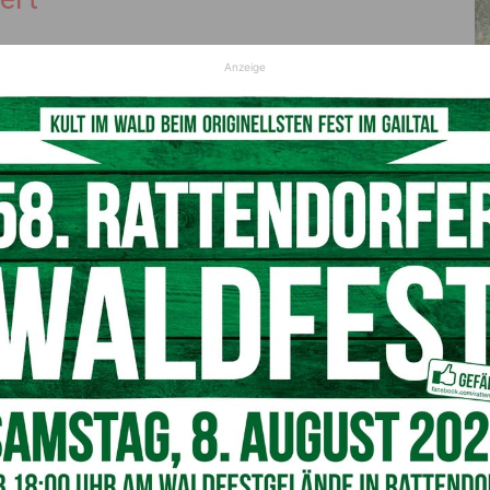
genüber dem Jahr 1990 bereits um fast die Hälfte
Anzeige
n Sechstel und im Energiesektor um drei Viertel. Der CO2-
54 Prozent höher als im Jahr 1990. “Die starke Zunahme
30 Jahren spiegelt sich in der Klimabilanz wider. Der
ss die Aufholjagd bereits begonnen hat”, stellt VCÖ-
rs gesunken
ß des Verkehrs um 226.000 Tonnen gesunken. Während im
ntner noch 3.205 Kilogramm CO2 verursachte, waren es
 um 430 Kilogramm weniger, macht der VCÖ aufmerksam.
er Vorteil ist, dass mit vielen Klimaschutz-Maßnahmen in
ndern sich die Haushalte auch einiges an Geld sparen
r.
 mit dem Fahrrad statt mit dem Auto fährt, spart Sprit
auch hoch, pro Kilometer zwei bis viermal so hoch wie der