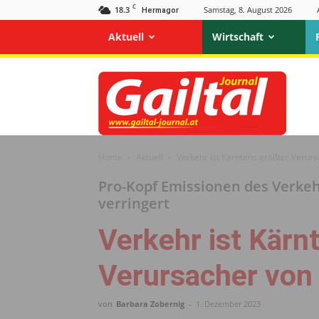
C
18.3
Samstag, 8. August 2026
Hermagor
Aktuell
Wirtschaft
Gailtal
Journal
Home
Aktuell
Verkehr ist Kärntens größter Verur
Pro-Kopf Emissionen des Verkeh
verringert
Verkehr ist Kärn
Verursacher von
von
Barbara Zobernig
-
1. Dezember 2023