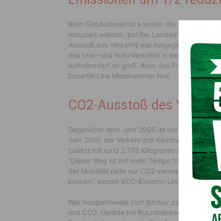
Beim Gebäudesektor konnten die Emissionen ge
reduziert werden, bei der Landwirtschaft um ei
Ausstoß des Verkehrs war hingegen zuletzt um 
des Lkw- und Auto-Verkehrs in den vergangenen 
Aufholbedarf ist groß. Aber das Positive ist, da
Expertin Lina Mosshammer fest.
CO2-Ausstoß des Verkeh
Gegenüber dem Jahr 2005 ist der CO2-Aussto
Jahr 2005 der Verkehr pro Kärntnerin und Kär
zuletzt mit rund 2.775 Kilogramm pro Person
“Dieser Weg ist mit mehr Tempo fortzusetzen. D
der Mobilität nicht nur CO2 vermieden wird, so
können”, betont VCÖ-Expertin Lina Mosshamme
Wer beispielsweise zum Bäcker zu Fuß geht oder
und CO2. Gerade bei Kurzstrecken ist der Verbr