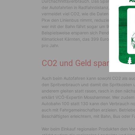
Durchschnittsverbrauch. Das Sparpotenzial ist g
der Autofahrten in Radfahrdistanz, erinnert der
vermeidet viel CO2, wie die Daten des Umweltb
Pkw den Linienbus nimmt, reduziert den CO2-A
wer mit der Bahn fährt sogar um 94 Prozent. Gl
Beispielsweise ersparen sich Pendlerinnen und 
Klimaticket Kärnten, das 399 Euro pro Jahr kost
pro Jahr.
CO2 und Geld sparen
Auch beim Autofahren kann sowohl CO2 als auch
den Spritverbrauch und damit die Spritkosten 
anderem gleiten statt rasen, rasch in den näc
erklärt VCÖ-Expertin Mosshammer. Wer zudem a
Autobahn 100 statt 130 kann den Verbrauch noc
auch mit Fahrgemeinschaften erzielen. Betrie
Beschäftigten erleichtern, mit Bahn, Bus oder 
Wer beim Einkauf regionalen Produkten den Vorr