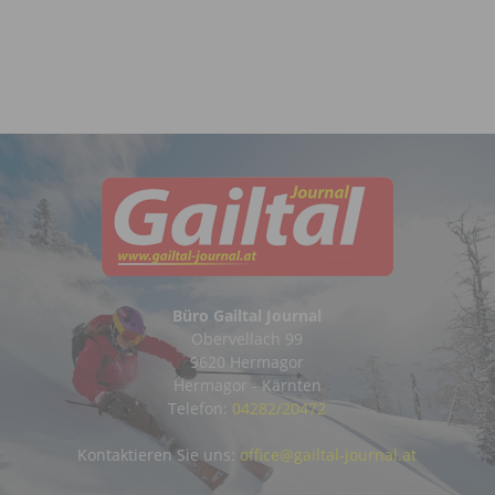
Büro Gailtal Journal
Obervellach 99
9620 Hermagor
Hermagor - Kärnten
Telefon:
04282/20472
Kontaktieren Sie uns:
office@gailtal-journal.at