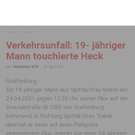
Home
Aktuell
Verkehrsunfall: 19- jähriger
Mann touchierte Heck
von
Redaktion GTO
-
24. April 2021
Greifenburg -
Ein 19-jähriger Mann aus Spittal/Drau lenkte am
24.04.2021 gegen 13:20 Uhr seinen Pkw auf der
Drautalstraße (B 100) von Greifenburg
kommend, in Richtung Spittal/Drau. Dabei
übersah er einen auf einen Parkplatz
einbiegenden Pkw, gelenkt von einer 34-jährigen