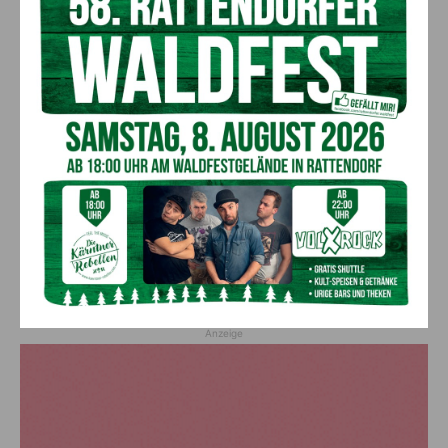
Ein langes Leben ging zu Ende: Anna
Stulier im 106. Lebensjahr verstorben
8. August 2026
Aktuell
Ehrung für 50 Jahre Chorleitung:
Kärntner Lorbeer in Gold für Herwig
Schwarz
8. August 2026
Aktuell
„Paolo Santonino“ wird heute gespielt –
abgesagte Premiere von gestern Abend
wird morgen nachgeholt
8. August 2026
Aktuell
Anzeige