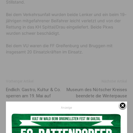
Stillstand.
Bei dem Verkehrsunfall wurden beide Lenker und ein beim 19-
jährigen mitgefahrener Beifahrer leicht verletzt und von der
Rettung in das KH Spittal/Drau eingeliefert. Beide Pkws
wurden schwer beschädigt.
Bei dem VU waren die FF Greifenburg und Bruggen mit
insgesamt 20 Einsatzkräften im Einsatz.
Vorheriger Artikel
Nächster Artikel
Endlich: Gastro, Kultur & Co.
Museum des Nötscher Kreises
sperren am 19. Mai auf
beendete die Winterpause
Anzeige
AKTUELLES