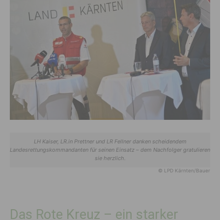
LH Kaiser, LR.in Prettner und LR Fellner danken scheidendem
Landesrettungskommandanten für seinen Einsatz – dem Nachfolger gratulieren
sie herzlich.
© LPD Kärnten/Bauer
Das Rote Kreuz – ein starker