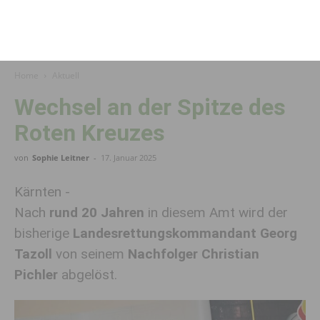
Home
Aktuell
Wechsel an der Spitze des
Roten Kreuzes
von
Sophie Leitner
-
17. Januar 2025
Kärnten -
Nach
rund 20 Jahren
in diesem Amt wird der
bisherige
Landesrettungskommandant Georg
Tazoll
von seinem
Nachfolger Christian
Pichler
abgelöst.