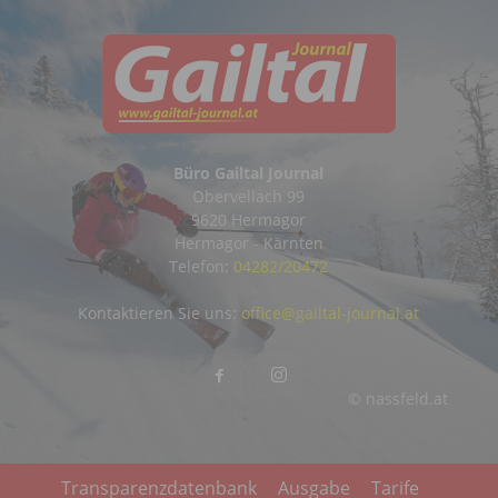
Büro Gailtal Journal
Obervellach 99
9620 Hermagor
Hermagor - Kärnten
Telefon:
04282/20472
Kontaktieren Sie uns:
office@gailtal-journal.at
© nassfeld.at
Transparenzdatenbank
Ausgabe
Tarife