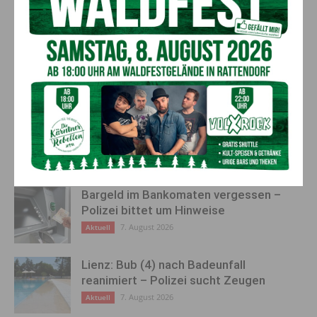
Nach Verzögerungen: Morgen
Beteiligung auf Rekordniveau
erstmalige Überfahrt am
beim Mentoring für
Plöckenpass möglich?
Migrant:innen
AKTUELLES
„Sein Charakter bleibt unersetzbar“ –
Fußballverein nimmt Abschied
7. August 2026
Aktuell
Bargeld im Bankomaten vergessen –
Polizei bittet um Hinweise
7. August 2026
Aktuell
Lienz: Bub (4) nach Badeunfall
reanimiert – Polizei sucht Zeugen
7. August 2026
Aktuell