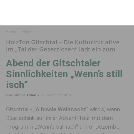
Home
Allgemein
HolzTon Gitschtal – Die Kulturinitiative
im „Tal der Gesetzlosen“ lädt ein zum
Abend der Gitschtaler
Sinnlichkeiten „Wenn’s still
isch“
von
Simone Tillian
-
25. November 2018
Gitschtal - „
A bissle Weihnacht
“ wird’s, wenn
Bluatschink auf ihrer Advent-Tour mit dem
Programm „Wenn’s still isch“ am 6. Dezember