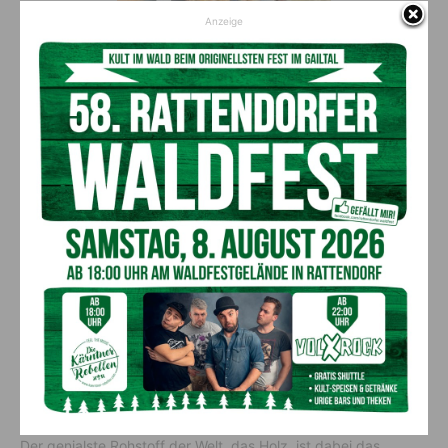
Anzeige
Die Kärntner Slowfood-Pioniere Hans
und Hans Steinwender vom Schloss
Lerchenhof mit den Hausherren Gerlinde
und Georg Hubmann
Die Kulturinitiative
Das Gitschtal in Oberkärnten ist die Heimat von ganz
besonderen Menschen, die sich mit Leidenschaft und
Kreativität für ihre Region engagieren. Im Vordergrund stehen
dabei die Zukunft, Nachhaltigkeit, Innovation und Kreativität.
Der genialste Rohstoff der Welt, das Holz, ist dabei das