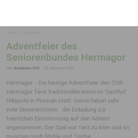
Home
Allgemein
Adventfeier des
Seniorenbundes Hermagor
von
Redaktion GTO
-
23. Dezember 2019
Hermagor - Die heurige Adventfeier des ÖSB
Hermagor fand traditionellerweise im Gasthof
Hillepold in Postran statt. Gerne haben sehr
viele Senioren/innen die Einladung zur
feierlichen Einstimmung auf den Advent
angenommen. Der Saal war fast zu klein und so
mussten noch Stühle und Tische