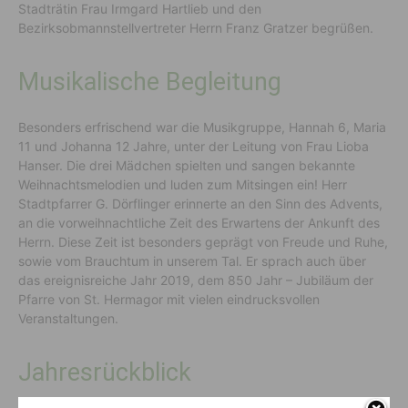
Stadträtin Frau Irmgard Hartlieb und den
Bezirksobmannstellvertreter Herrn Franz Gratzer begrüßen.
Musikalische Begleitung
Besonders erfrischend war die Musikgruppe, Hannah 6, Maria
11 und Johanna 12 Jahre, unter der Leitung von Frau Lioba
Hanser. Die drei Mädchen spielten und sangen bekannte
Weihnachtsmelodien und luden zum Mitsingen ein! Herr
Stadtpfarrer G. Dörflinger erinnerte an den Sinn des Advents,
an die vorweihnachtliche Zeit des Erwartens der Ankunft des
Herrn. Diese Zeit ist besonders geprägt von Freude und Ruhe,
sowie vom Brauchtum in unserem Tal. Er sprach auch über
das ereignisreiche Jahr 2019, dem 850 Jahr – Jubiläum der
Pfarre von St. Hermagor mit vielen eindrucksvollen
Veranstaltungen.
Jahresrückblick