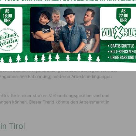
achkräftemangel?
n Tirol ist der bestehende Fachkräftemangel. Die
merkenswertes Phänomen hin: Es gab mehr offene Stellen
 Teil auf den demografischen Wandel zurückgeführt
neration und dem Eintritt einer kleineren Zahl junger
alifizierten Arbeitskräften spürbar.
ren Arbeitnehmergeneration gewandelt. Sie legen Wert auf
it, angemessene Entlohnung, moderne Arbeitsbedingungen
achkräfte in einer starken Verhandlungsposition sind und
angen können. Dieser Trend könnte den Arbeitsmarkt in
n Tirol