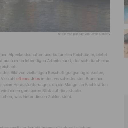
© Bild von pixabay von David Oxberry
chen Alpenlandschaften und kulturellen Reichtümer, bietet
at auch einen lebendigen Arbeitsmarkt, der sich durch eine
zeichnet.
endes Bild von vielfältigen Beschäftigungsmöglichkeiten,
 Vielzahl
offener Jobs
in den verschiedensten Branchen.
hne seine Herausforderungen, da ein Mangel an Fachkräften
 wird einen genaueren Blick auf die aktuelle
rstehen, was hinter diesen Zahlen steht.
nders positiver Aspekt hervor: die aktuell niedrige