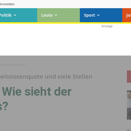
Anmelden
Politik
Leute
Sport
Jo
Anzeige
Arbeitsmarkt aus?
beitslosenquote und viele Stellen
: Wie sieht der
s?