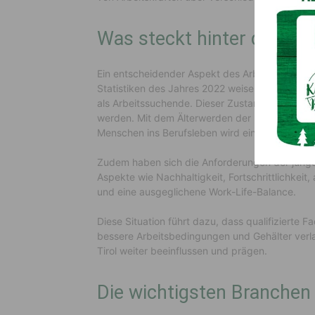
Was steckt hinter dem F
Ein entscheidender Aspekt des Arbeitsmarktes i
Statistiken des Jahres 2022 weisen auf ein be
als Arbeitssuchende. Dieser Zustand kann zum
werden. Mit dem Älterwerden der Babyboomer-Ge
Menschen ins Berufsleben wird ein Mangel an qu
Zudem haben sich die Anforderungen der jünge
Aspekte wie Nachhaltigkeit, Fortschrittlichke
und eine ausgeglichene Work-Life-Balance.
Diese Situation führt dazu, dass qualifizierte F
bessere Arbeitsbedingungen und Gehälter verl
Tirol weiter beeinflussen und prägen.
Die wichtigsten Branchen i