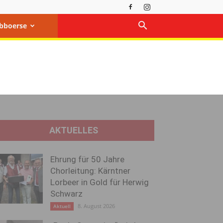
bboerse
AKTUELLES
Ehrung für 50 Jahre
Chorleitung: Kärntner
Lorbeer in Gold für Herwig
Schwarz
8. August 2026
Aktuell