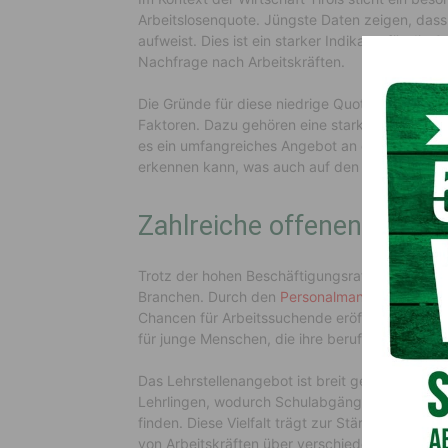
Arbeitslosenquote. Jüngste Daten zeigen, dass T
aufweist. Dies ist ein starker Indikator für die
Nachfrage nach Arbeitskräften.
Die Gründe für diese niedrige Quote sind kompl
Faktoren. Dazu gehören eine starke lokale Wirts
es ein umfangreiches Angebot an offenen Stell
erkennen kann, was auch auf den Fachkräftema
Zahlreiche offenen Jobs u
Trotz der hohen Beschäftigungsrate gibt es in T
Branchen. Durch den
Personalmangel
suchen Ar
Chancen für Arbeitssuchende eröffnet. Parallel
für junge Menschen, die ihre berufliche Laufb
Das Lehrstellenangebot ist breit gefächert: Be
Lehrlingen, wodurch Schulabgänger die Möglich
finden. Diese Vielfalt trägt zur Stärkung des 
von Arbeitskräften über verschiedene Wirtscha