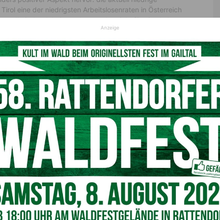
irol eine der niedrigsten Arbeitslosenraten in Österreich
 Gesundheit des Arbeitsmarktes und spricht für eine hohe
Anzeige
ex und umfassen sowohl wirtschaftliche als auch soziale
chaft und eine effektive Arbeitsmarktpolitik. Dennoch gibt
en, wie man auf Plattformen wie
tirolerjobs.at
deutlich
ngel zurückzuführen ist.
nd Lehrstellen
irol eine große Anzahl offener Stellen in verschiedenen
beitgeber aktiv nach qualifizierten Mitarbeitern, was viele
 dazu bietet Tirol ein umfangreiches Angebot an Lehrstellen
ahn beginnen möchten.
triebe aus allen möglichen Berufsfelder suchen nach
keit haben, genau den richtigen Ausbildungsplatz zu
Arbeitsmarktes bei und fördert eine ausgewogene Verteilung
ftssektoren hinweg.