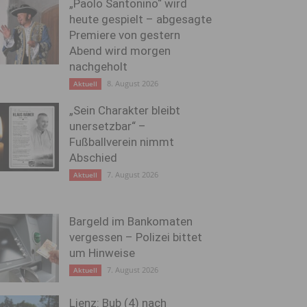
„Paolo Santonino“ wird
heute gespielt – abgesagte
Premiere von gestern
Abend wird morgen
nachgeholt
8. August 2026
Aktuell
„Sein Charakter bleibt
unersetzbar“ –
Fußballverein nimmt
Abschied
7. August 2026
Aktuell
Bargeld im Bankomaten
vergessen – Polizei bittet
um Hinweise
7. August 2026
Aktuell
Lienz: Bub (4) nach