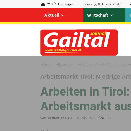
C
21.2
Samstag, 8. August 2026
Hermagor
Aktuell
Wirtschaft
Gailtal
Journal
Home
Allgemein
Arbeiten in Tirol: Wie sieht der 
Arbeitsmarkt Tirol: Niedrige Ar
Arbeiten in Tirol
Arbeitsmarkt au
von
Redaktion GTO
-
10. Mai 2023
- ANZEIGE