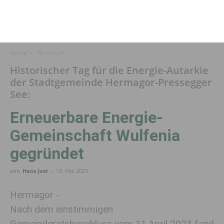
Home
Wirtschaft
Historischer Tag für die Energie-Autarkie
der Stadtgemeinde Hermagor-Pressegger
See:
Erneuerbare Energie-
Gemeinschaft Wulfenia
gegründet
von
Hans Jost
-
10. Mai 2023
Hermagor -
Nach dem einstimmigen
Gemeinderatsbeschluss vom 11.April 2023 fand