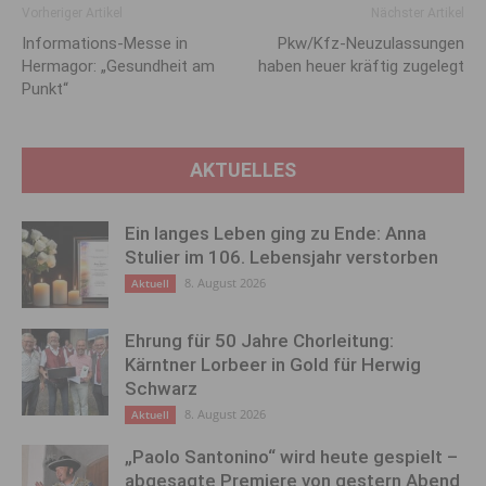
Vorheriger Artikel
Nächster Artikel
Informations-Messe in
Pkw/Kfz-Neuzulassungen
Hermagor: „Gesundheit am
haben heuer kräftig zugelegt
Punkt“
AKTUELLES
Ein langes Leben ging zu Ende: Anna
Stulier im 106. Lebensjahr verstorben
8. August 2026
Aktuell
Ehrung für 50 Jahre Chorleitung:
Kärntner Lorbeer in Gold für Herwig
Schwarz
8. August 2026
Aktuell
„Paolo Santonino“ wird heute gespielt –
abgesagte Premiere von gestern Abend