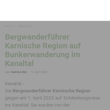
Home
Allgemein
Bergwanderführer
Karnische Region auf
Bunkerwanderung im
Kanaltal
von
Sabrina Dej
-
13. April 2023
Kanaltal -
Die
Bergwanderführer Karnische Region
gingen am 1. April 2023 auf Entdeckungsreise
ins Kanaltal. Sie wurden von der