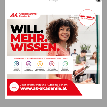
Anzeige
Die Gruppe vor dem Hauptmann-Hensel-Denkmal in Malborghetto (c) Erich
Glantschnig
Stumme Zeitzeugen aus verschiedenen Jahrhunderten
(Franzosenkrieg mit Fort Hensel, Kalter Krieg, etc.), die heute
in beispiellosen idealistischen Einsätzen vieler Freiwilliger der
Allgemeinheit zugänglich gemacht werden. Die
Heimatforscherin Anita Pinagli vom Verein Landscapes und
selbst Kärntner Bergwanderführerin, führte ihr KollegInnen aus
dem Gailtal mit hoch interessanten Vorträgen durch Bunker-
und Festungsanlagen. Unvergessliche Eindrücke, die sich
jeder Interessierte einmal vor Ort holen sollte.
Nähere Infos/Termine/etc. unter
https://www.bergwanderfuehrer-karnische-region.com/