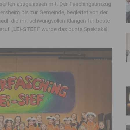
feierten ausgelassen mit. Der Faschingsumzug
tersheim bis zur Gemeinde, begleitet von der
iedl
, die mit schwungvollen Klängen für beste
sruf „
LEI-STEF!
“ wurde das bunte Spektakel