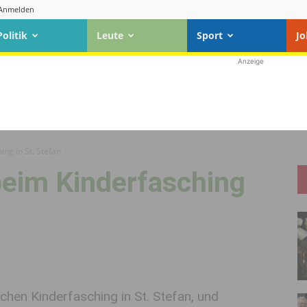
Anmelden
Politik
Leute
Sport
Jo
Anzeige
ng in St. Stefan
beim Kinderfasching
chen Kinderfasching in St. Stefan, und