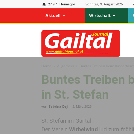
C
27.9
Sonntag, 9. August 2026
Hermagor
Aktuell
Wirtschaft
Gailtal
Journal
Home
Allgemein
Buntes Treiben beim Kinderfaschi
Buntes Treiben 
in St. Stefan
von
Sabrina Dej
-
5. März 2025
St. Stefan im Gailtal -
Der Verein
Wirbelwind
lud zum fröhli