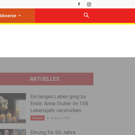
bboerse
AKTUELLES
Ein langes Leben ging zu
Ende: Anna Stulier im 106.
Lebensjahr verstorben
8. August 2026
Aktuell
Ehrung für 50 Jahre