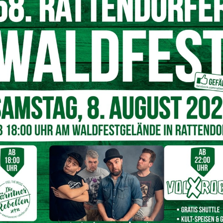
esondere Ehrungen
Kostüm in Chaos
“, der das Publikum mit viel Witz zum
s der Tänze bildete. Zudem wurden zwei Kinder für ihr 10-
en eine Urkunde als Anerkennung für ihr Engagement.
oren, Helfer und Mitwirkende