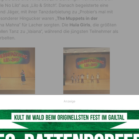
 No Lilo“ aus „Lilo & Stitch“. Danach begeisterte eine
und Jäger, mit ihrer Tanzdarbietung zu „Probier’s mal mit
esonderer Hingucker waren „
The Muppets in der
na Mahna“ für Lacher sorgten. Die
Hula Girls
, die größten
len Tanz zu „Vaiana“, während die jüngsten Teilnehmer als
rbelten.
Anzeige