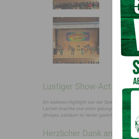
Lustiger Show-Act und b
Ein weiteres Highlight war der Special-Auftritt „
Lachen brachte und einen gelungenen Abschlus
jähriges Jubiläum im Verein geehrt und erhielt
Herzlicher Dank an Spons