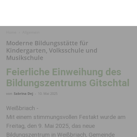
Home
Allgemein
Moderne Bildungsstätte für
Kindergarten, Volksschule und
Musikschule
Feierliche Einweihung des
Bildungszentrums Gitschtal
von
Sabrina Dej
-
10. Mai 2025
Weißbriach -
Mit einem stimmungsvollen Festakt wurde am
Freitag, den 9. Mai 2025, das neue
Bildungszentrum in Weißbriach, Gemeinde