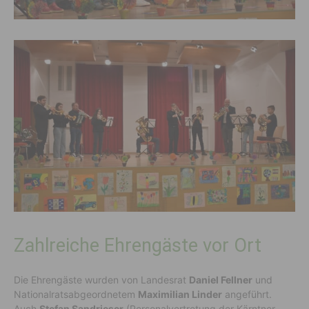
Zahlreiche Ehrengäste vor Ort
Die Ehrengäste wurden von Landesrat
Daniel Fellner
und
Nationalratsabgeordnetem
Maximilian Linder
angeführt.
Auch
Stefan Sandrieser
(Personalvertretung der Kärntner