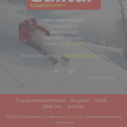
Büro Gailtal Journal
Obervellach 99
9620 Hermagor
Hermagor - Kärnten
Telefon:
04282/20472
Kontaktieren Sie uns:
office@gailtal-journal.at
© nassfeld.at
Transparenzdatenbank
Ausgabe
Tarife
Über uns
Kontakt
2026 © Gailtal Journal | Erstellt von
Krassgrün.at
|
Datenschutzerklärung
|
Impressum