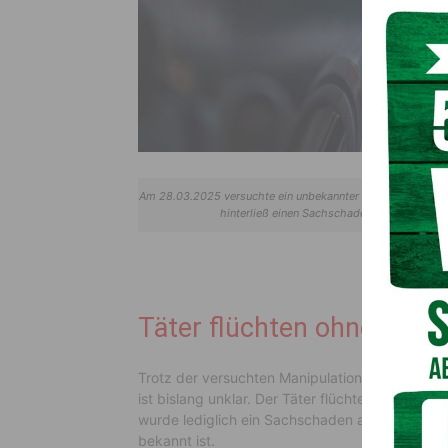
Am 28.03.2025 versuchte ein unbekannter Täter in Sillian, 
hinterließ einen Sachschaden, während di
Täter flüchten ohne Beut
Trotz der versuchten Manipulation des Banko
ist bislang unklar. Der Täter flüchtete ohne B
wurde lediglich ein Sachschaden am Bankomate
bekannt ist.