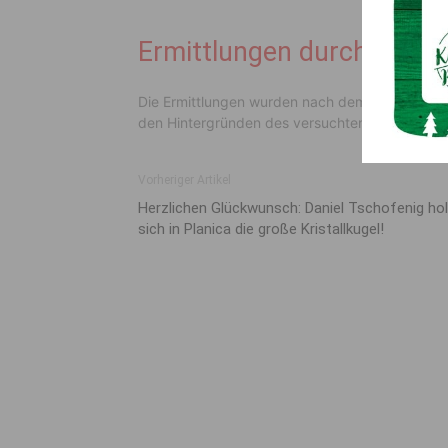
Ermittlungen durch das L
Die Ermittlungen wurden nach dem Vorfall vom
den Hintergründen des versuchten Einbruchs s
Vorheriger Artikel
Herzlichen Glückwunsch: Daniel Tschofenig hol
sich in Planica die große Kristallkugel!