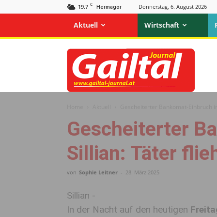
C
19.7
Donnerstag, 6. August 2026
Hermagor
Aktuell
Wirtschaft
Gailtal
Journal
Home
Aktuell
Gescheiterter Bankomat-Einbruch in 
Gescheiterter B
Sillian: Täter fl
von
Sophie Leitner
-
28. März 2025
Sillian -
In der Nacht auf den heutigen
Freita