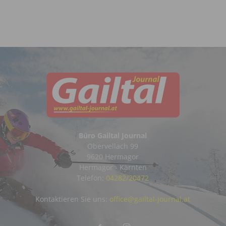
Büro Gailtal Journal
Obervellach 99
9620 Hermagor
Hermagor - Kärnten
Telefon:
04282/20472
Kontaktieren Sie uns:
office@gailtal-journal.at