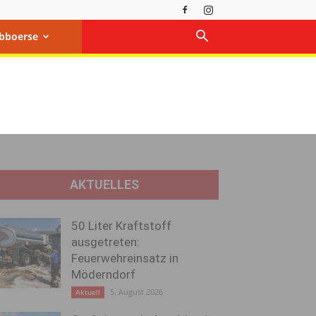
bboerse
AKTUELLES
50 Liter Kraftstoff
ausgetreten:
Feuerwehreinsatz in
Möderndorf
5. August 2026
Aktuell