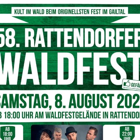
einen Bankomaten zu sprengen, scheiterte jedoch, flüchtete ohne Beute und
e Ermittlungen vom Landeskriminalamt übernommen wurden.
© Pixabay
e
maten wurde
keine Sprengung
ausgelöst. Der Grund dafür
eute vom Tatort und verschwand in unbekannte Richtung. Es
n verursacht, dessen genaue Höhe derzeit noch nicht