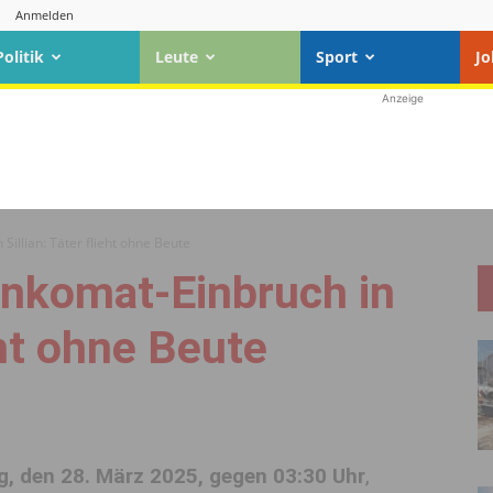
Anmelden
Politik
Leute
Sport
Jo
Anzeige
Sillian: Täter flieht ohne Beute
ankomat-Einbruch in
ieht ohne Beute
g, den 28. März 2025, gegen 03:30 Uhr
,