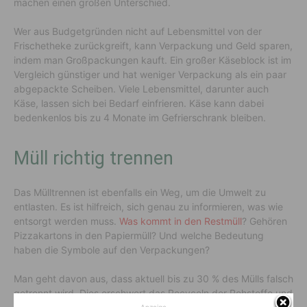
machen einen großen Unterschied.
Wer aus Budgetgründen nicht auf Lebensmittel von der
Frischetheke zurückgreift, kann Verpackung und Geld sparen,
indem man Großpackungen kauft. Ein großer Käseblock ist im
Vergleich günstiger und hat weniger Verpackung als ein paar
abgepackte Scheiben. Viele Lebensmittel, darunter auch
Käse, lassen sich bei Bedarf einfrieren. Käse kann dabei
bedenkenlos bis zu 4 Monate im Gefrierschrank bleiben.
Müll richtig trennen
Das Mülltrennen ist ebenfalls ein Weg, um die Umwelt zu
entlasten. Es ist hilfreich, sich genau zu informieren, was wie
entsorgt werden muss.
Was kommt in den Restmüll
? Gehören
Pizzakartons in den Papiermüll? Und welche Bedeutung
haben die Symbole auf den Verpackungen?
Man geht davon aus, dass aktuell bis zu 30 % des Mülls falsch
getrennt wird. Dies erschwert das Recyceln der Rohstoffe und