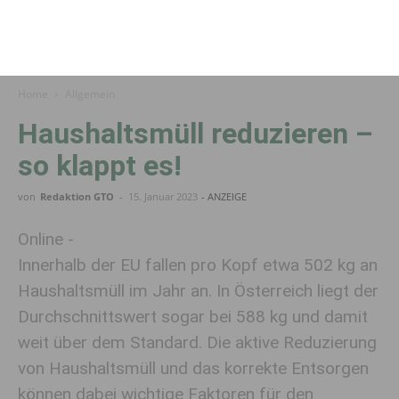
Home
Allgemein
Haushaltsmüll reduzieren –
so klappt es!
von
Redaktion GTO
-
15. Januar 2023
- ANZEIGE
Online -
Innerhalb der EU fallen pro Kopf etwa 502 kg an
Haushaltsmüll im Jahr an. In Österreich liegt der
Durchschnittswert sogar bei 588 kg und damit
weit über dem Standard. Die aktive Reduzierung
von Haushaltsmüll und das korrekte Entsorgen
können dabei wichtige Faktoren für den