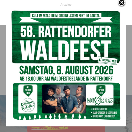
Anzeige
Home
Ausgabe
AUSGABE
Aktuell
Ausbildung
Jobbörse
Leute
Politik
Sport
Keine Beiträge zum Anzeigen