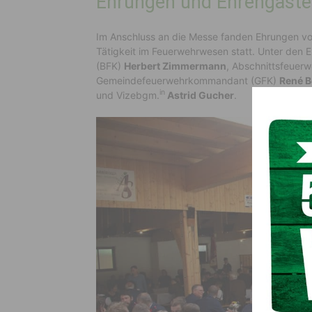
Ehrungen und Ehrengäst
Im Anschluss an die Messe fanden Ehrungen von
Tätigkeit im Feuerwehrwesen statt. Unter den
(BFK)
Herbert Zimmermann
, Abschnittsfeue
Gemeindefeuerwehrkommandant (GFK)
René B
in
und Vizebgm.
Astrid Gucher
.