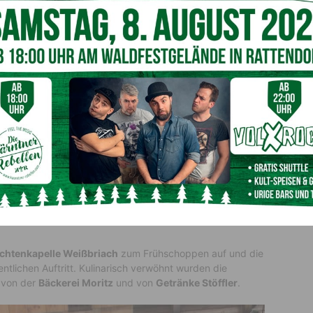
. Lorenzen im Gitschtal
 Erstauftritt der „Junior
achtenkapelle Weißbriach
zum Frühschoppen auf und die
fentlichen Auftritt. Kulinarisch verwöhnt wurden die
 von der
Bäckerei Moritz
und von
Getränke Stöffler
.