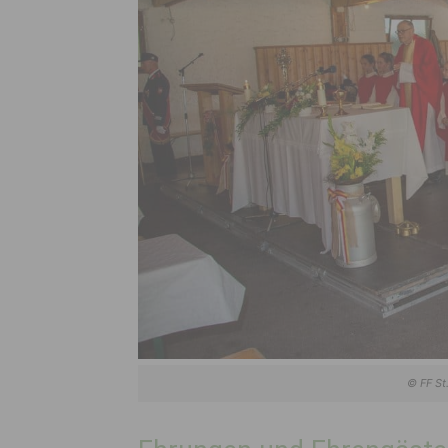
© FF St