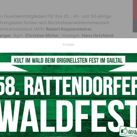
e
 Feuerwehrmitgliedern für ihre 25-, 40- und 50-jährige
 Ehrengästen fanden sich Bezirksfeuerwehrkommandant
rwehrkommandant (AFK)
Robert Koppensteiner
,
erger
, Bgm.
Christian Müller
, Vizebgm.
Hans Holzfeind
Anzeige