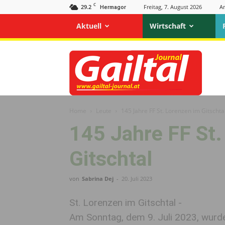
C
29.2
Freitag, 7. August 2026
A
Hermagor
Aktuell
Wirtschaft
Gailtal
Journal
Home
Leute
145 Jahre FF St. Lorenzen im Gitschta
145 Jahre FF St.
Gitschtal
von
Sabrina Dej
-
20. Juli 2023
St. Lorenzen im Gitschtal -
Am Sonntag, dem 9. Juli 2023, wurd