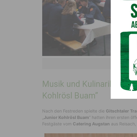
© FF St
Musik und Kulinarik – inkl.
Kohlrösl Buam”
Nach den Festreden spielte die
Gitschtaler Tr
„
Junior Kohlrösl Buam
“ hatten ihren ersten öf
Festgäste vom
Catering Augstan
aus Reisach,