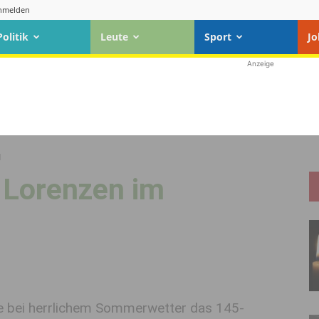
nmelden
Politik
Leute
Sport
Jo
Anzeige
l
 Lorenzen im
e bei herrlichem Sommerwetter das 145-