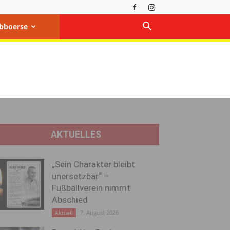
bboerse
AKTUELLES
„Sein Charakter bleibt
unersetzbar“ –
Fußballverein nimmt
Abschied
7. August 2026
Aktuell