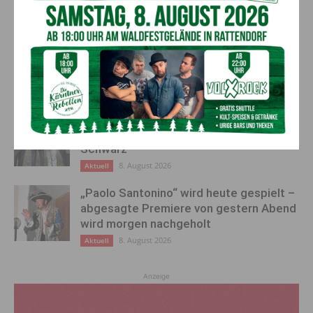
AKTUELLES
Ein langes Leben ging zu Ende: Anna
Stulier im 106. Lebensjahr verstorben
8. August 2026
Aktuell
Ehrung für 50 Jahre Chorleitung:
Kärntner Lorbeer in Gold für Herwig
Schwarz
8. August 2026
Aktuell
„Paolo Santonino“ wird heute gespielt –
abgesagte Premiere von gestern Abend
wird morgen nachgeholt
8. August 2026
Aktuell
Anzeige