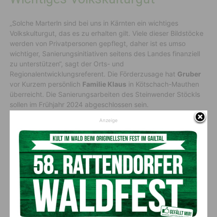
„Solche Marterln sind bei uns in Kärnten ein wichtiges
Volkskulturgut, das es zu erhalten gilt. Viele dieser Bildstöcke
werden von Privatpersonen gepflegt, daher ist es umso
wichtiger, Sanierungsinitiativen seitens des Landes finanziell
zu unterstützen“, sagt der Orts- und
Regionalentwicklungsreferent. Die Förderzusage hat
Gruber
vor Kurzem persönlich
Familie Klaus
in Kötschach-Mauthen
überreicht. Die Sanierungsarbeiten des Steinwender Stöckls
sollen im Frühjahr 2024 abgeschlossen sein.
Anzeige
Vorheriger Artikel
Nächster Artikel
Sonnige Aussichten für
Stärkung des
Familien: Am Nassfeld werden
niedergelassenen Angebots
Kids eingeladen
ist für die Aufrechterhaltung
unseres Gesundheitssystems
essentiell