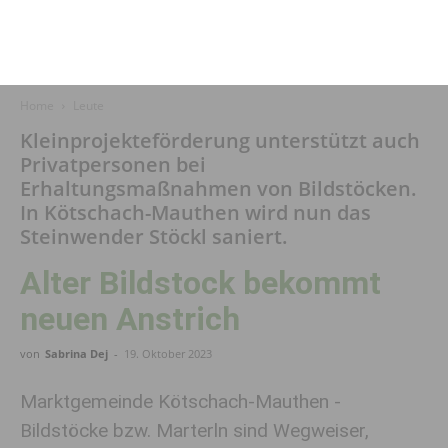
Home
Leute
Kleinprojekteförderung unterstützt auch
Privatpersonen bei
Erhaltungsmaßnahmen von Bildstöcken.
In Kötschach-Mauthen wird nun das
Steinwender Stöckl saniert.
Alter Bildstock bekommt
neuen Anstrich
von
Sabrina Dej
-
19. Oktober 2023
Marktgemeinde Kötschach-Mauthen -
Bildstöcke bzw. Marterln sind Wegweiser,