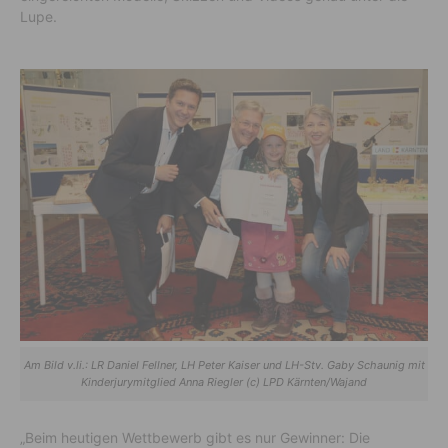
Lupe.
Am Bild v.li.: LR Daniel Fellner, LH Peter Kaiser und LH-Stv. Gaby Schaunig mit
Kinderjurymitglied Anna Riegler (c) LPD Kärnten/Wajand
„Beim heutigen Wettbewerb gibt es nur Gewinner: Die