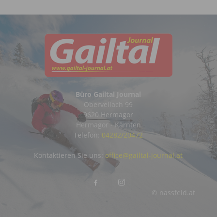
Büro Gailtal Journal
Obervellach 99
9620 Hermagor
Hermagor - Kärnten
Telefon:
04282/20472
Kontaktieren Sie uns:
office@gailtal-journal.at
© nassfeld.at