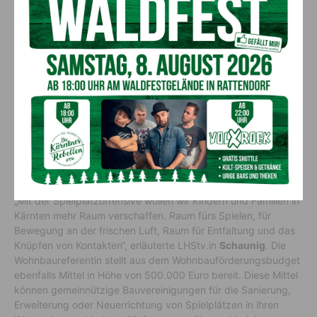
Am Bild v.li.: LR Daniel Fellner, LH Peter Kaiser und LH-Stv. Gaby Schaunig mit
der Kinderjury (c) LPD Kärnten/Wajand
Kindern und Familien Raum
verschaffen
„Mit der Spielplatzoffensive wollen wir Kindern und Familien in
Kärnten mehr Raum verschaffen. Raum fürs Spielen, für
Bewegung an der frischen Luft, Raum für Entfaltung und das
Knüpfen von Kontakten“, erläuterte LHStv.in
Schaunig
. Die
Wohnbaureferentin stellt aus dem Wohnbauförderungsbudget
ebenfalls Mittel in Höhe von 500.000 Euro bereit. Diese Mittel
können gemeinnützige Bauvereinigungen für die Sanierung,
Erweiterung oder Neuerrichtung von Spielplätzen in ihren