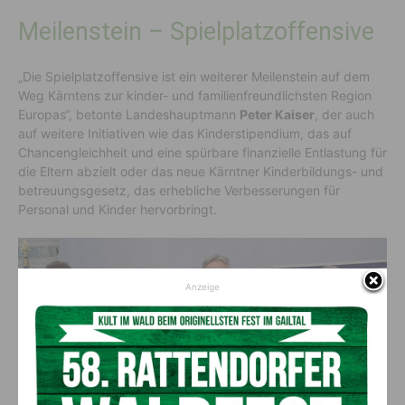
Meilenstein – Spielplatzoffensive
„Die Spielplatzoffensive ist ein weiterer Meilenstein auf dem
Weg Kärntens zur kinder- und familienfreundlichsten Region
Europas“, betonte Landeshauptmann
Peter Kaiser
, der auch
auf weitere Initiativen wie das Kinderstipendium, das auf
Chancengleichheit und eine spürbare finanzielle Entlastung für
die Eltern abzielt oder das neue Kärntner Kinderbildungs- und
betreuungsgesetz, das erhebliche Verbesserungen für
Personal und Kinder hervorbringt.
Anzeige