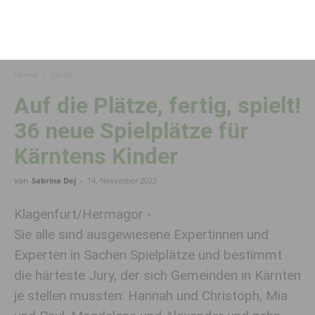
Home
Leute
Auf die Plätze, fertig, spielt!
36 neue Spielplätze für
Kärntens Kinder
von
Sabrina Dej
-
14. November 2022
Klagenfurt/Hermagor -
Sie alle sind ausgewiesene Expertinnen und
Experten in Sachen Spielplätze und bestimmt
die härteste Jury, der sich Gemeinden in Kärnten
je stellen mussten: Hannah und Christoph, Mia