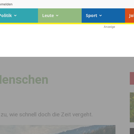
nmelden
Politik
Leute
Sport
Jo
Anzeige
Menschen
u, wie schnell doch die Zeit vergeht.