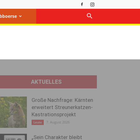
bboerse
AKTUELLES
Große Nachfrage: Kärnten
erweitert Streunerkatzen-
Kastrationsprojekt
7. August 2026
Leute
„Sein Charakter bleibt