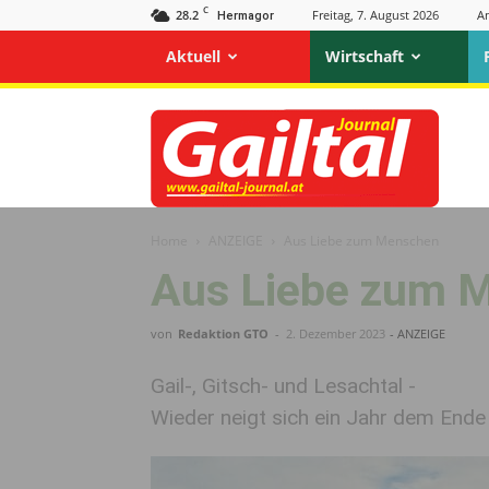
C
28.2
Freitag, 7. August 2026
A
Hermagor
Aktuell
Wirtschaft
Gailtal
Journal
Home
ANZEIGE
Aus Liebe zum Menschen
Aus Liebe zum 
von
Redaktion GTO
-
2. Dezember 2023
- ANZEIGE
Gail-, Gitsch- und Lesachtal -
Wieder neigt sich ein Jahr dem Ende z