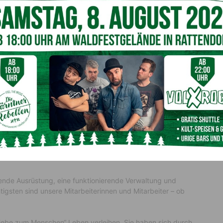
Einsatzfahrten sind Zusammenhalt
umor offensichtlich
Hilfe vor Ort – für uns heute selbstverständlich. Doch oft
as reibungslose Funktionieren des Rettungswesens das
ende Ausrüstung, eine funktionierende Verwaltung und
igsten sind unsere Mitarbeiterinnen und Mitarbeiter – ob
 Liebe zum Menschen“ Leben verleihen. Sie haben sich durch