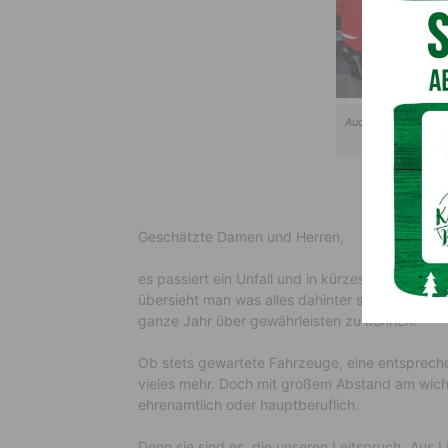
Auch zwischen den 
und H
Geschätzte Damen und Herren,
es passiert ein Unfall und in kürzester Zeit ist 
übersieht man was alles dahinter steckt, um d
ganze Jahr über gewährleisten zu können.
Ob stets gewartete Fahrzeuge, eine entsprech
vieles mehr. Doch mit großem Abstand am wicht
ehrenamtlich oder hauptberuflich.
Denn sie sind es, die unseren Leitspruch „Aus