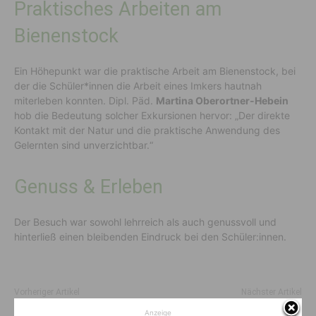
Praktisches Arbeiten am
Bienenstock
Ein Höhepunkt war die praktische Arbeit am Bienenstock, bei
der die Schüler*innen die Arbeit eines Imkers hautnah
miterleben konnten. Dipl. Päd.
Martina Oberortner-Hebein
hob die Bedeutung solcher Exkursionen hervor: „Der direkte
Kontakt mit der Natur und die praktische Anwendung des
Gelernten sind unverzichtbar.“
Genuss & Erleben
Der Besuch war sowohl lehrreich als auch genussvoll und
hinterließ einen bleibenden Eindruck bei den Schüler:innen.
Vorheriger Artikel
Nächster Artikel
Komm in den unvergesslichen
„La Isla Del Amor“ – die Insel
Anzeige