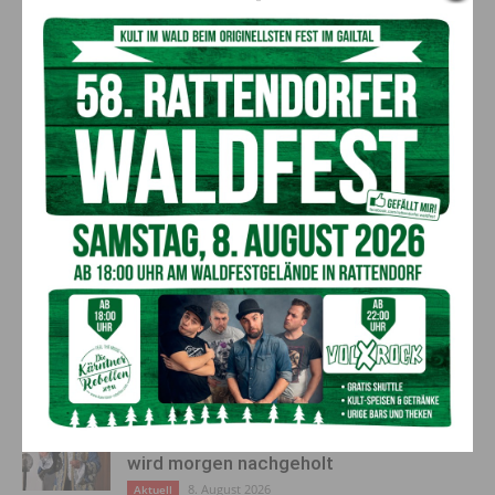
Lungau im Salzburger Land
der Liebe: Der Sommerhit von
und verstärke unser Team!
Wordz Deejay und Sesman
AKTUELLES
Ein langes Leben ging zu Ende: Anna
Stulier im 106. Lebensjahr verstorben
8. August 2026
Aktuell
Ehrung für 50 Jahre Chorleitung:
Kärntner Lorbeer in Gold für Herwig
Schwarz
8. August 2026
Aktuell
„Paolo Santonino“ wird heute gespielt –
abgesagte Premiere von gestern Abend
wird morgen nachgeholt
8. August 2026
Aktuell