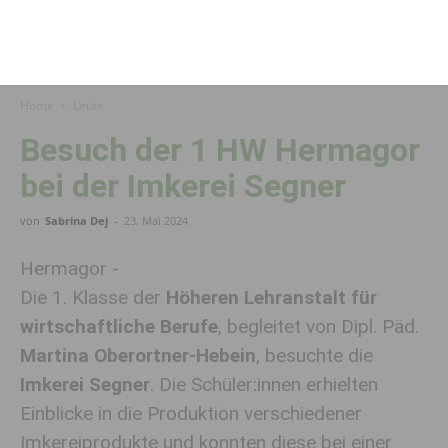
Home
Leute
Besuch der 1 HW Hermagor
bei der Imkerei Segner
von
Sabrina Dej
-
23. Mai 2024
Hermagor -
Die 1. Klasse der
Höheren Lehranstalt für
wirtschaftliche Berufe
, begleitet von Dipl. Päd.
Martina Oberortner-Hebein
, besuchte die
Imkerei Segner
. Die Schüler:innen erhielten
Einblicke in die Produktion verschiedener
Imkereiprodukte und konnten diese bei einer