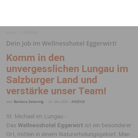
Home
ANZEIGE
Dein Job im Wellnesshotel Eggerwirt!
Komm in den
unvergesslichen Lungau im
Salzburger Land und
verstärke unser Team!
von
Barbara Zobernig
-
22. Mai 2024
- ANZEIGE
St. Michael im Lungau -
Das
Wellnesshotel Eggerwirt
ist ein besonderer
Ort, mitten in einem Naturerholungsgebiet. Man