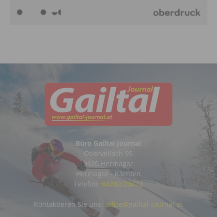
Büro Gailtal Journal
Obervellach 99
9620 Hermagor
Hermagor - Kärnten
Telefon:
04282/20472
Kontaktieren Sie uns:
office@gailtal-journal.at