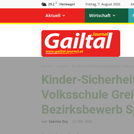
C
29.2
Freitag, 7. August 2026
A
Hermagor
Aktuell
Wirtschaft
Gailtal
Journal
Home
Leute
Kinder-Sicherheitsolympiade: Volkss
Kinder-Sicherhei
Volksschule Gre
Bezirksbewerb Sp
von
Sabrina Dej
-
22. Mai 2024