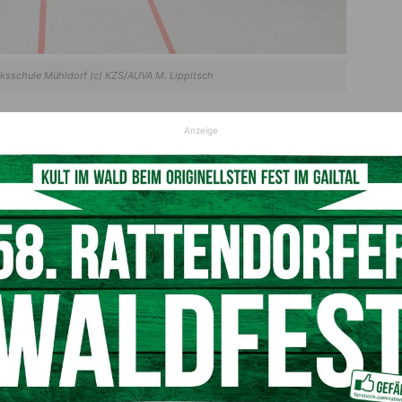
olksschule Mühldorf (c) KZS/AUVA M. Lippitsch
Anzeige