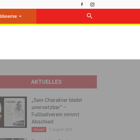
bboerse
AKTUELLES
„Sein Charakter bleibt
unersetzbar“ –
Fußballverein nimmt
Abschied
7. August 2026
Aktuell