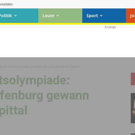
nmelden
Politik
Leute
Sport
Jo
Anzeige
chule Greifenburg gewann Bezirksbewerb Spittal
tsolympiade:
ifenburg gewann
ittal