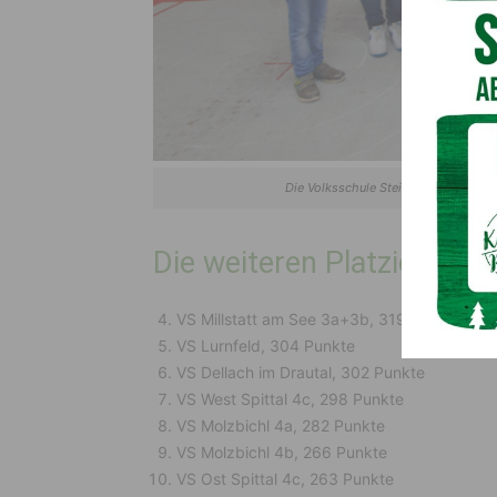
Die Volksschule Steinfeld entschied f
Die weiteren Platzierunge
VS Millstatt am See 3a+3b, 319 Punkte
VS Lurnfeld, 304 Punkte
VS Dellach im Drautal, 302 Punkte
VS West Spittal 4c, 298 Punkte
VS Molzbichl 4a, 282 Punkte
VS Molzbichl 4b, 266 Punkte
VS Ost Spittal 4c, 263 Punkte