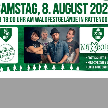
ür sich den dritten Platz. (c) KZS/AUVA M. Lippitsch
n