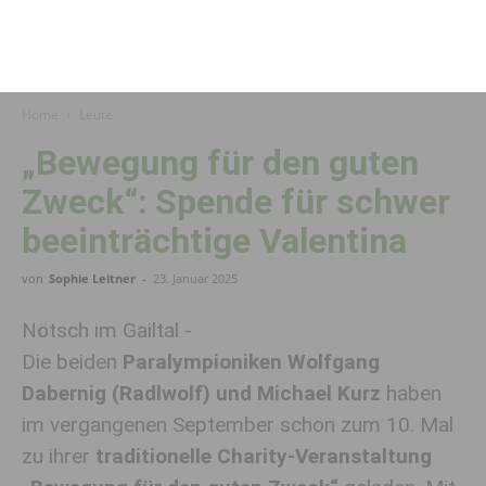
Home
Leute
„Bewegung für den guten
Zweck“: Spende für schwer
beeinträchtige Valentina
von
Sophie Leitner
-
23. Januar 2025
Nötsch im Gailtal -
Die beiden
Paralympioniken Wolfgang
Dabernig (Radlwolf) und Michael Kurz
haben
im vergangenen September schon zum 10. Mal
zu ihrer
traditionelle Charity-Veranstaltung