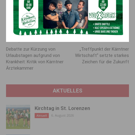
Durch die Unterstützung werden weitere Projekte zur
Förderung von Menschen mit Beeinträchtigungen
ermöglicht.
Vorheriger Artikel
Nächster Artikel
Debatte zur Kürzung von
„Treffpunkt der Kärntner
Urlaubstagen aufgrund von
Wirtschaft“ setzte starkes
Krankheit: Kritik von Kärntner
Zeichen für die Zukunft
Ärztekammer
AKTUELLES
Kirchtag in St. Lorenzen
6. August 2026
Aktuell