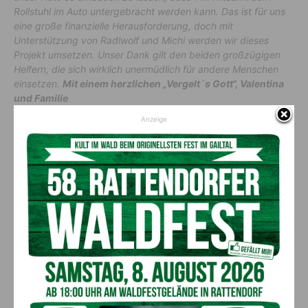
Rollstuhl im Auto untergebracht werden kann. Das ist für uns
eine große finanzielle Herausforderung, doch mit
Unterstützung von Radlwolf und Michi werden wir dieses
Projekt umsetzen. Unser Dank gilt den beiden großzügigen
Helfern, die sich wirklich unermüdlich für andere Menschen
einsetzen.
Mit einem herzlichen „Vergelt`s Gott“, Valentina
und Familie
Anzeige
Spendenmöglichkeit für alle, die
helfen möchten
Wer nicht an der Veranstaltung
„Bewegung für den guten
Zweck“
teilnehmen konnte, aber dennoch spenden möchte,
kann dies auf folgendem Konto tun:
Kontoinhaber
: Bewegung für den guten Zweck, Wolfgang
Dabernig
IBAN
: AT38 2070 6045 0407 8694
BIC
: KSPKAT2KXXX