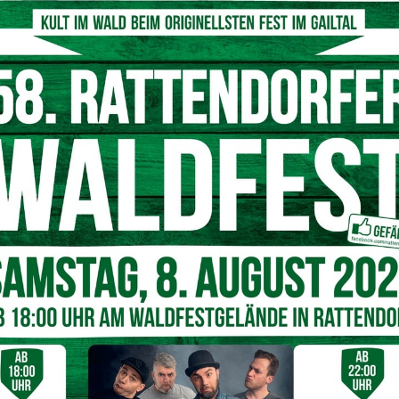
© pixabay
ach langen Verhandlungen und zahlreichen
d “SWÖ”
eine Einigung über die Löhne jener knapp 130.000
Gesundheits-, Sozial- und Pflegebereich arbeiten. Die
zent, wobei untere Einkommen stärker erhöht werden.
ienstzeiten besser angerechnet und der Zuschlag für
zent.
er der Inflation”