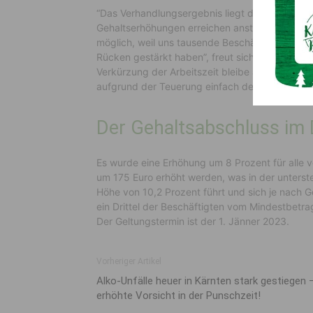
“Das Verhandlungsergebnis liegt deutlich über 
Gehaltserhöhungen erreichen anstatt Einmalzahl
möglich, weil uns tausende Beschäftigte in d
Rücken gestärkt haben”, freut sich
GPA-Verhan
Verkürzung der Arbeitszeit bleibe aufrecht, me
aufgrund der Teuerung einfach der Gehaltsabsc
Der Gehaltsabschluss im 
Es wurde eine Erhöhung um 8 Prozent für alle v
um 175 Euro erhöht werden, was in der unters
Höhe von 10,2 Prozent führt und sich je nach Ge
ein Drittel der Beschäftigten vom Mindestbetrag
Der Geltungstermin ist der 1. Jänner 2023.
Vorheriger Artikel
Alko-Unfälle heuer in Kärnten stark gestiegen 
erhöhte Vorsicht in der Punschzeit!