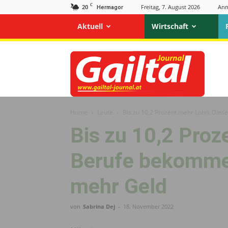
C
20
Freitag, 7. August 2026
Anm
Hermagor
Aktuell
Wirtschaft
Gailtal
Journal
Home
Leute
Bis zu 10,2 Prozent mehr Lohn: Diese
Bis zu 10,2 Proz
Berufe bekommen
mehr Geld
von
Sabrina Dej
-
18. November 2022