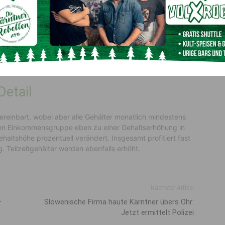
der zugrundeliegenden Inflation. Wir konnten nachhaltige
ungen, die sofort verpuffen. Dieser Abschluss war nur
en Betriebsversammlungen und auf Demos und Aktionen den
dlerin Eva Scherz
. Aber auch die Forderung nach einer
int
Vida-Verhandlerin Michaela Guglberger
. Heuer sei
hluss im Mittelpunkt gestanden.
Detail
ereinbart, wobei aber alle Gehälter monatlich mindestens
ten Einkommensgruppe eben zu einer Gehaltserhöhung in
haltshöhe prozentuell verändert. Insgesamt profitiert fast
. Teilzeitgehälter werden ebenfalls erhöht.
Nächster Artikel
–
Slowenische Firma haute Kärntner übers Ohr:
Jetzt ermittelt Polizei