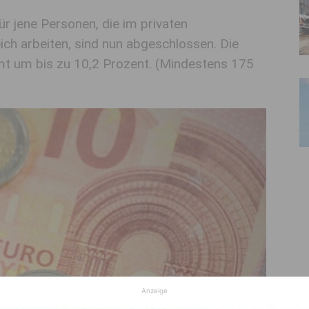
ür jene Personen, die im privaten
ich arbeiten, sind nun abgeschlossen. Die
mt um bis zu 10,2 Prozent. (Mindestens 175
Anzeige