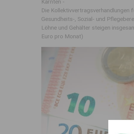
Kärnten -
Die Kollektivvertragsverhandlungen f
Gesundheits-, Sozial- und Pflegebere
Löhne und Gehälter steigen insgesa
Euro pro Monat)