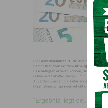
Die
Gewerkschaften
“GPA”
und
“vida”
haben n
Demonstrationen mit dem
Arbeitgeberverban
Beschäftigten erzielen können, die im privaten 
Löhne und Gehälter steigen um bis zu 10,2 Pro
Außerdem werden nun unter anderem auch Vord
kurzfristiges Einspringen erhöht sich um 20 Pro
“Ergebnis liegt deutlich üb