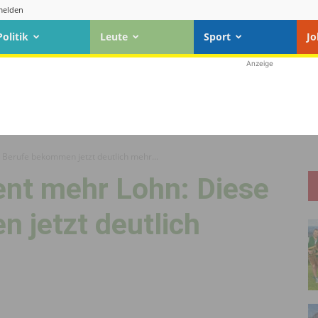
elden
Politik
Leute
Sport
Jo
Anzeige
 Berufe bekommen jetzt deutlich mehr...
ent mehr Lohn: Diese
 jetzt deutlich