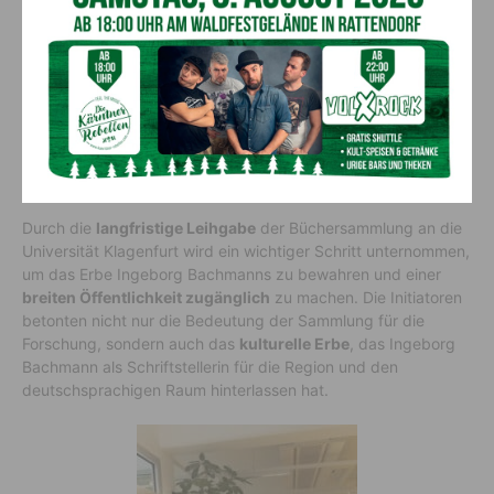
der Nachlass von Ingeborg Bachmann zahlreiche persönliche
Gegenstände, wie Möbel, Schreibutensilien, Kleidungsstücke
und Dokumente, die ihr Leben und Werk widerspiegeln.
Für eine breite Öffentlichkeit
zugänglich
Durch die
langfristige Leihgabe
der Büchersammlung an die
Universität Klagenfurt wird ein wichtiger Schritt unternommen,
um das Erbe Ingeborg Bachmanns zu bewahren und einer
breiten Öffentlichkeit zugänglich
zu machen. Die Initiatoren
betonten nicht nur die Bedeutung der Sammlung für die
Forschung, sondern auch das
kulturelle Erbe
, das Ingeborg
Bachmann als Schriftstellerin für die Region und den
deutschsprachigen Raum hinterlassen hat.