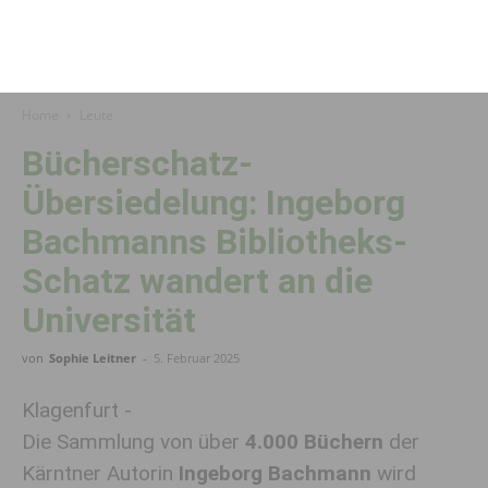
Home
Leute
Bücherschatz-
Übersiedelung: Ingeborg
Bachmanns Bibliotheks-
Schatz wandert an die
Universität
von
Sophie Leitner
-
5. Februar 2025
Klagenfurt -
Die Sammlung von über
4.000 Büchern
der
Kärntner Autorin
Ingeborg Bachmann
wird