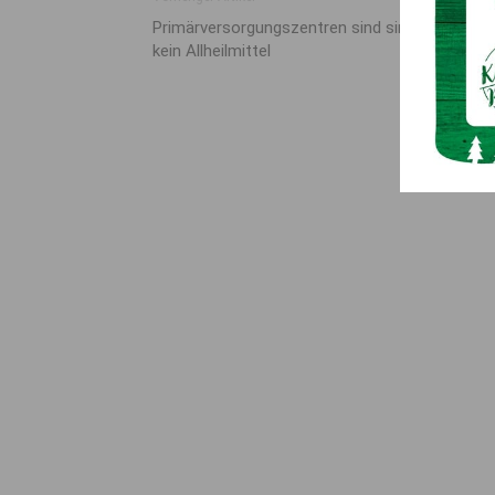
Primärversorgungszentren sind sinnvoll, aber
kein Allheilmittel