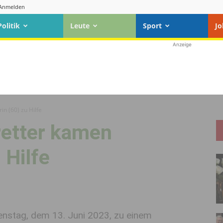
Anmelden
Politik
Leute
Sport
Jo
Anzeige
n (60) zu Hilfe
retter kamen
 Hilfe
ienstag, dem 13. Juni 2023, zu einem