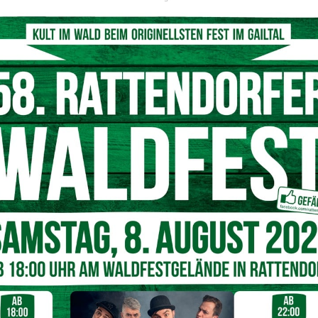
© Stabentheiner
g auf den Dobratsch werden sollen. Doch auf dem Forstweg
e 60-jährige Frau aus dem Bezirk Feldkirchen aus und
u nicht mehr auftreten, weshalb die Bergrettung Villach
r, einschließlich einer Ärztin, zum Unfallort auf und
legenen, befahrbaren Forstweg. Von dort wurde sie von der
eliefert.
Nächster Artikel