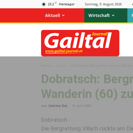
C
23.2
Sonntag, 9. August 2026
Hermagor
Aktuell
Wirtschaft
Gailtal
Journal
Home
Leute
Dobratsch: Bergretter kamen Wanderi
Dobratsch: Berg
Wanderin (60) zu
von
Sabrina Dej
-
14. Juni 2023
Dobratsch -
Die Bergrettung Villach rückte am D