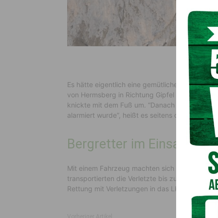
Es hätte eigentlich eine gemütliche Wanderun
von Hermsberg in Richtung Gipfel rutschte ein
knickte mit dem Fuß um. “Danach konnte die Fra
alarmiert wurde”, heißt es seitens der Polizei.
Bergretter im Einsatz
Mit einem Fahrzeug machten sich sechs Bergrette
transportierten die Verletzte bis zum nächstge
Rettung mit Verletzungen in das LKH Villach eing
Vorheriger Artikel