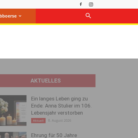
bboerse
AKTUELLES
Ein langes Leben ging zu
Ende: Anna Stulier im 106.
Lebensjahr verstorben
8. August 2026
Aktuell
Ehrung für 50 Jahre