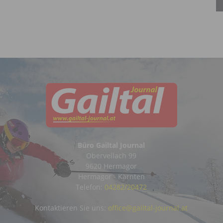
Büro Gailtal Journal
Obervellach 99
9620 Hermagor
Hermagor - Kärnten
Telefon:
04282/20472
Kontaktieren Sie uns:
office@gailtal-journal.at