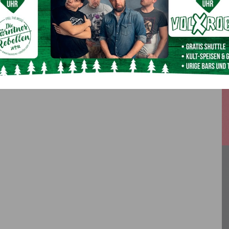
LKH Villach: Priv. Doz. DDr. Armin Birner
übernimmt Primariat der Psychiatrie und
psychotherapeutische Medizin