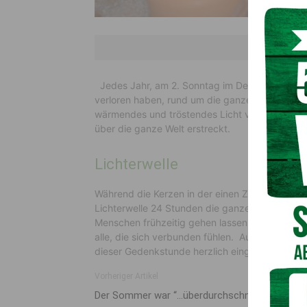
Jedes Jahr, am 2. Sonntag im Dezember, gedenk
verloren haben, rund um die ganze Welt, um 19.
wärmendes und tröstendes Licht verbreitet, von 
über die ganze Welt erstreckt.
Lichterwelle
Während die Kerzen in der einen Zeitzone erlös
Lichterwelle 24 Stunden die ganze Welt umringt.
Menschen frühzeitig gehen lassen mussten- bet
alle, die sich verbunden fühlen. Auch Eltern, di
dieser Gedenkstunde herzlich eingeladen!
Vorheriger Artikel
Der Sommer war “…überdurchschnittlich Gut”