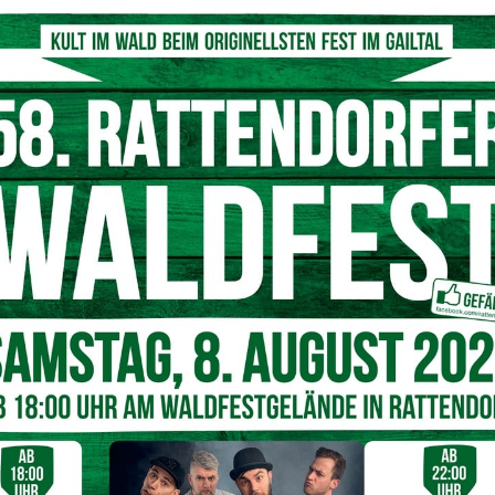
Lichterkette
en seit vielen Jahren betroffene Familien, die ein Kind
00 Uhr, ihrer Kinder. An diesem Abend wird ein
einer Familie zur anderen – eine Lichterkette, die sich
chen, werden sie in der nächsten entzündet, so dass eine
 Diese Einladung richtet sich an all jene, die einen jungen
roffene Eltern, Geschwister, Großeltern, Verwandte und
e um einen nicht erfüllten Kinderwunsch trauern, sind zu
Nächster Artikel
Schneekanonen am Dreiländereck manipuliert