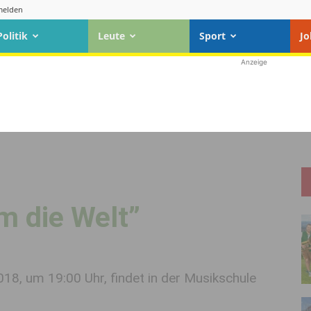
elden
Politik
Leute
Sport
Jo
Anzeige
um die Welt”
8, um 19:00 Uhr, findet in der Musikschule