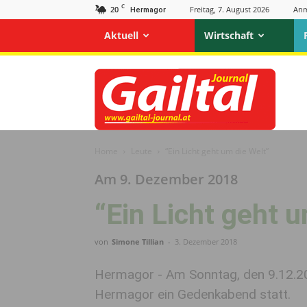
C
20
Freitag, 7. August 2026
Anm
Hermagor
Aktuell
Wirtschaft
Gailtal
Journal
Home
Leute
“Ein Licht geht um die Welt”
Am 9. Dezember 2018
“Ein Licht geht 
von
Simone Tillian
-
3. Dezember 2018
Hermagor - Am Sonntag, den 9.12.201
Hermagor ein Gedenkabend statt.