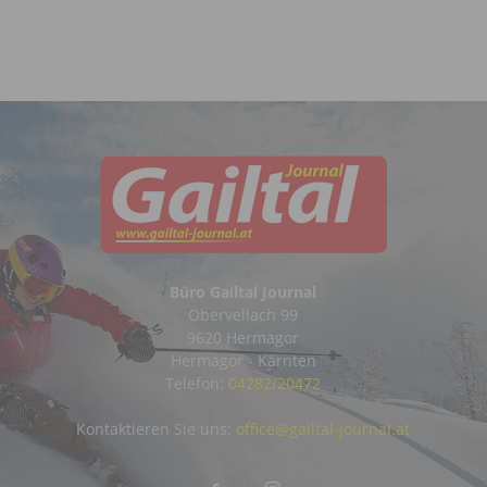
Büro Gailtal Journal
Obervellach 99
9620 Hermagor
Hermagor - Kärnten
Telefon:
04282/20472
Kontaktieren Sie uns:
office@gailtal-journal.at