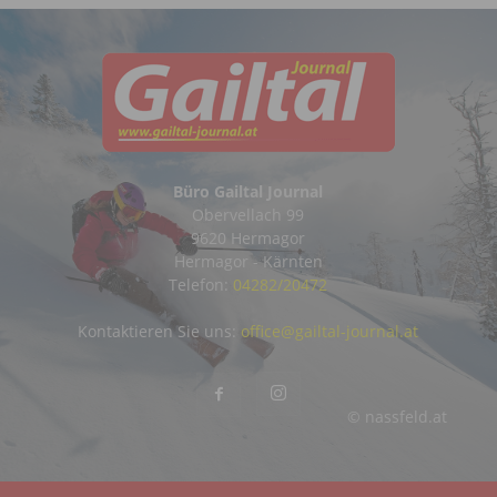
Büro Gailtal Journal
Obervellach 99
9620 Hermagor
Hermagor - Kärnten
Telefon:
04282/20472
Kontaktieren Sie uns:
office@gailtal-journal.at
© nassfeld.at