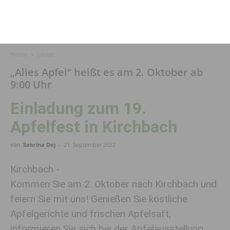
Home
Leute
„Alles Apfel“ heißt es am 2. Oktober ab
9:00 Uhr
Einladung zum 19.
Apfelfest in Kirchbach
von
Sabrina Dej
-
21. September 2022
Kirchbach -
Kommen Sie am 2. Oktober nach Kirchbach und
feiern Sie mit uns! Genießen Sie köstliche
Apfelgerichte und frischen Apfelsaft,
informieren Sie sich bei der Apfelausstellung