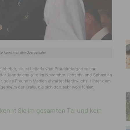
o kennt man den Obergailtaler
berheber, sie ist Leiterin vom Pfarrkindergarten und
nder. Magdalena wird im November siebzehn und Sebastian
ter, seine Freundin Madlen erwartet Nachwuchs. Hinter dem
enheim der Kralls, die sich dort sehr wohl fühlen.
n kennt Sie im gesamten Tal und kein