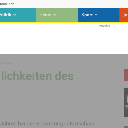
Anmelden
Politik
Leute
Sport
Jo
Anzeige
ten Weges
glichkeiten des
5 Jahren bei der Bestattung in Kötschach-