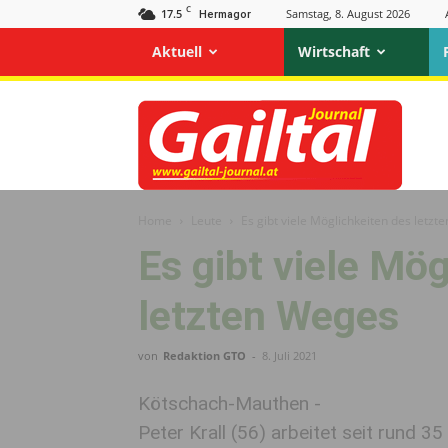
C
17.5
Samstag, 8. August 2026
Hermagor
Aktuell
Wirtschaft
Gailtal
Journal
Home
Leute
Es gibt viele Möglichkeiten des letz
Es gibt viele Mö
letzten Weges
von
Redaktion GTO
-
8. Juli 2021
Kötschach-Mauthen -
Peter Krall (56) arbeitet seit rund 3