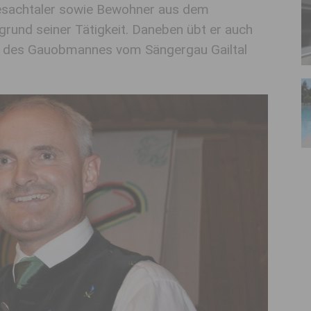
Lesachtaler sowie Bewohner aus dem
grund seiner Tätigkeit. Daneben übt er auch
ion des Gauobmannes vom Sängergau Gailtal