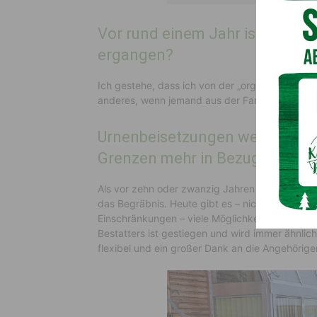
Vor rund einem Jahr ist Ihr Vate
ergangen?
Ich gestehe, dass ich von der „organisatorischen
anderes, wenn jemand aus der Familie „heimgeh
Urnenbeisetzungen werden immer
Grenzen mehr in Bezug auf de
Als vor zehn oder zwanzig Jahren das „Totenglöc
das Begräbnis. Heute gibt es – nicht nur auf
Einschränkungen – viele Möglichkeiten des letz
Bestatters ist gestiegen und wird immer ähnliche
flexibel und ein großer Dank an die Angehörig