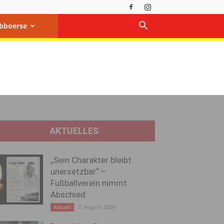
bboerse
AKTUELLES
„Sein Charakter bleibt
unersetzbar“ –
Fußballverein nimmt
Abschied
7. August 2026
Aktuell