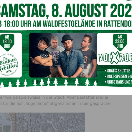
r verstorben, wie ist es Ihnen dabei
“ Seite keine Probleme hatte, freilich ist es ganz etwas
t“.
 „beliebter“ und es gibt fast keine
n Ablauf von Beerdigungen?
klein“ geläutet hat, wusste jeder im Ort, in drei Tagen ist
grund der Pandemie und der damit verbundenen
ten Weges. Die Beratungs- und Informationstätigkeit des
r wie beispielsweise in der Stadt. Aber Bestatter sind ja
en für die auf „Augenhöhe“ abgehaltenen Trauergespräche.