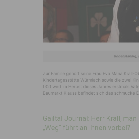
Bodenständig, s
Zur Familie gehört seine Frau Eva Maria Krall-O
Kindertagesstätte Würmlach sowie die zwei Ki
(32) wird im Herbst dieses Jahres erstmals Va
Baumarkt Klauss befindet sich das schmucke Eig
Gailtal Journal: Herr Krall, ma
„Weg“ führt an Ihnen vorbei?