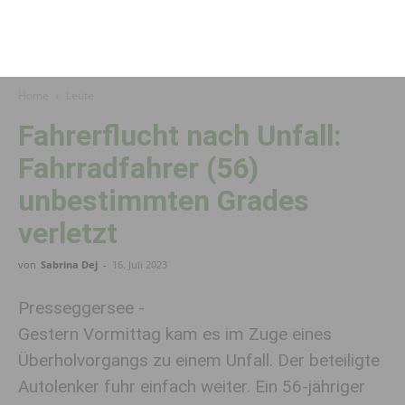
Home
Leute
Fahrer­flucht nach Un­fall:
Fahrrad­fahrer (56)
unbestimmten Grades
verletzt
von
Sabrina Dej
-
16. Juli 2023
Presseggersee -
Gestern Vormittag kam es im Zuge eines
Überholvorgangs zu einem Unfall. Der beteiligte
Autolenker fuhr einfach weiter. Ein 56-jähriger