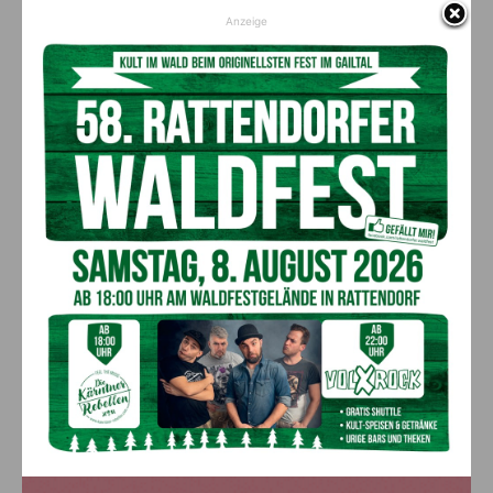
AKTUELLES
Anzeige
Ein langes Leben ging zu Ende: Anna
Stulier im 106. Lebensjahr verstorben
8. August 2026
Aktuell
Ehrung für 50 Jahre Chorleitung:
Kärntner Lorbeer in Gold für Herwig
Schwarz
8. August 2026
Aktuell
„Paolo Santonino“ wird heute gespielt –
abgesagte Premiere von gestern Abend
wird morgen nachgeholt
8. August 2026
Aktuell
Anzeige