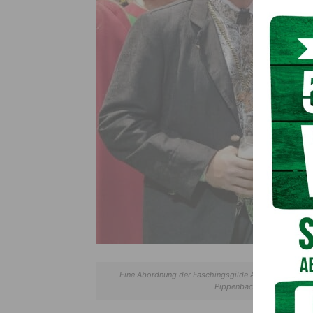
Eine Abordnung der Faschingsgilde Arnoldstein war be
Pippenbach, Prinzessin Anj