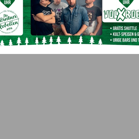
Prinzessin Anja Ogris
,
Faschingsprinz Tim Pippenbach
und vertraten die Faschingshochburg Arnoldstein im
Nächster Artikel
Fünf Bürgermeister für das Dreiländereck