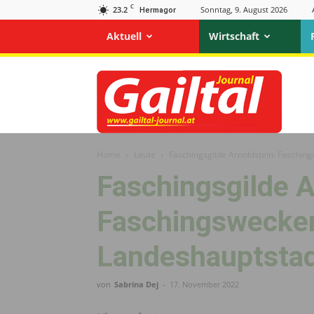
C
23.2
Sonntag, 9. August 2026
Hermagor
Aktuell
Wirtschaft
Gailtal
Journal
Home
Leute
Faschingsgilde Arnoldstein: Faschin
Faschingsgilde A
Faschingswecken
Landeshauptstad
von
Sabrina Dej
-
17. November 2022