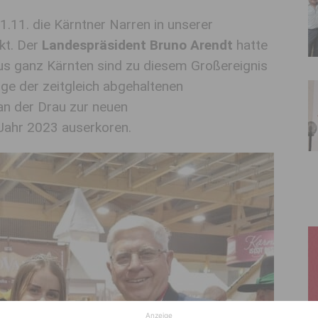
.11. die Kärntner Narren in unserer
kt. Der
Landespräsident Bruno Arendt
hatte
us ganz Kärnten sind zu diesem Großereignis
ge der zeitgleich abgehaltenen
an der Drau zur neuen
Jahr 2023 auserkoren.
Anzeige