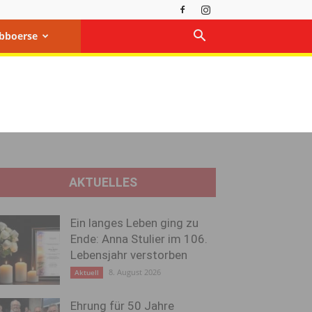
bboerse
AKTUELLES
Ein langes Leben ging zu
Ende: Anna Stulier im 106.
Lebensjahr verstorben
8. August 2026
Aktuell
Ehrung für 50 Jahre