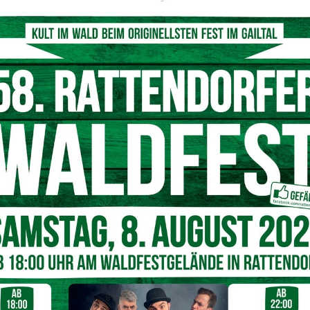
im Faschingswecken in Klagefurt mit dabei - Am Bild v.l.: Prinz Tim
a Ogris und Faschingskanzler Johann Kugi
© Marktgemeinde Arnoldstein