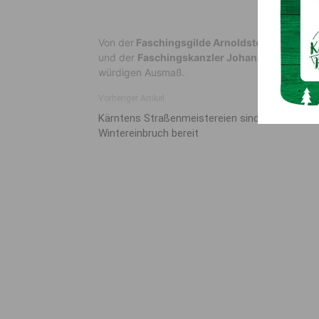
Von der
Faschingsgilde Arnoldstein
waren die
und der
Faschingskanzler Johann Kugi
dabei 
würdigen Ausmaß.
Vorheriger Artikel
Kärntens Straßenmeistereien sind für
Wintereinbruch bereit