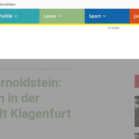
Anmelden
Politik
Leute
Sport
Jo
Anzeige
gswecken in der Landeshauptstadt Klagenfurt
rnoldstein:
 in der
t Klagenfurt