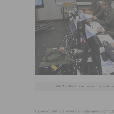
Wm Nina Steinbrucker bei der Überwachung d
Dabei wurden die jeweiligen nationalen Comput