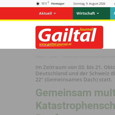
C
17.1
Sonntag, 9. August 2026
Hermagor
Aktuell
Wirtschaft
Gailtal
Journal
Home
Leute
Gemeinsam multinational Katastrop
Im Zeitraum von 03. bis 21. Okt
Deutschland und der Schweiz d
22" (Gemeinsames Dach) statt.
Gemeinsam multi
Katastrophensc