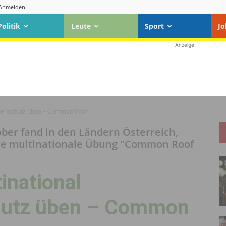
Anmelden
Politik
Leute
Sport
Jo
Anzeige
henschutz üben – Common Roof
ober fand in den Ländern Österreich,
ie multinationale Übung "Common Roof
national
hutz üben – Common