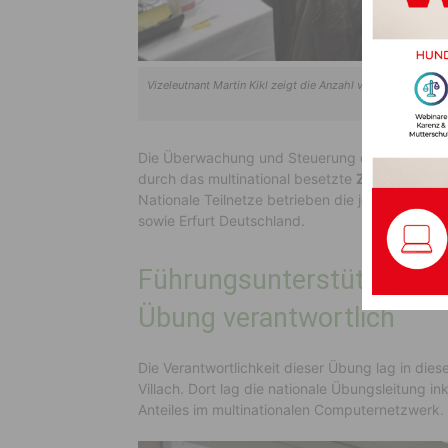
Vizeleutnant Martin Kikl zeigt die Anzahl von Netzangrif
Pr
Die Überwachung und Steuerung dieser Teilnetz
durch das multinational besetzte
Zentrale Ser
Nationale Teilnetze betrieben die jeweilig nac
sowie Erfurt Deutschland.
Führungsunterstützungsbat
Übung verantwortlich
Die Verantwortlichkeit dieser Übung lag in die
Villach. Dort lag die nationale Übungsleitung 
Anteiles im multinationalen Computernetzwerk.