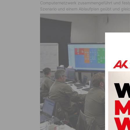
Computernetzwerk zusammengeführt und festge
Szenario und einem Ablaufplan geübt und gleic