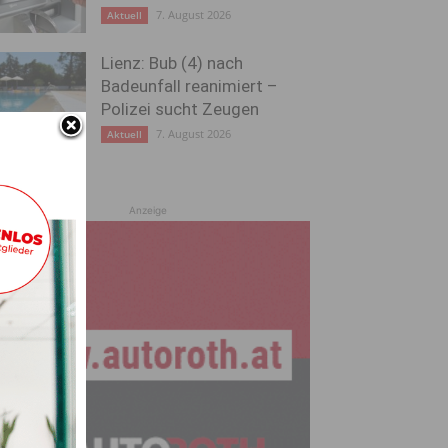
7. August 2026
Aktuell
Lienz: Bub (4) nach
Badeunfall reanimiert –
Polizei sucht Zeugen
7. August 2026
Aktuell
Anzeige