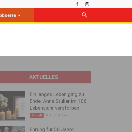
bboerse
AKTUELLES
Ein langes Leben ging zu
Ende: Anna Stulier im 106.
Lebensjahr verstorben
8. August 2026
Aktuell
Ehrung für 50 Jahre