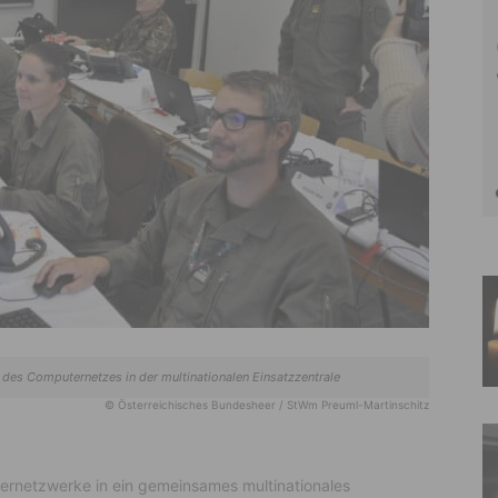
es Computernetzes in der multinationalen Einsatzzentrale
© Österreichisches Bundesheer / StWm Preuml-Martinschitz
ernetzwerke in ein gemeinsames multinationales