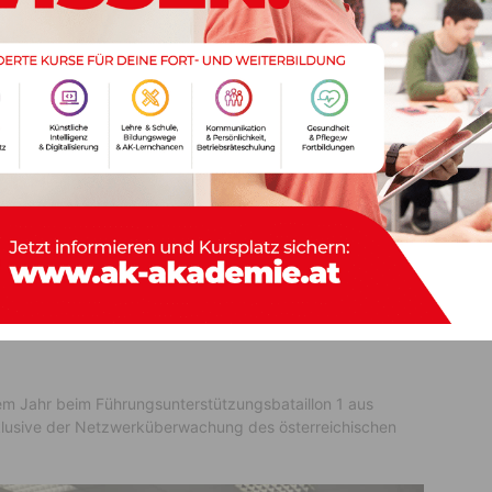
fen und deren erfolgreiche Abwehr (c) Österreichisches Bundesheer / StWm
euml-Martinschitz
e in den teilnehmenden Ländern erfolgte gesamtheitlich
vice Management
in Murain bei Bern in der Schweiz.
hgeordneten Zentralen in Villach (Lutschounig-Kaserne)
aillon 1 aus Villach war für die
sem Jahr beim Führungsunterstützungsbataillon 1 aus
inklusive der Netzwerküberwachung des österreichischen