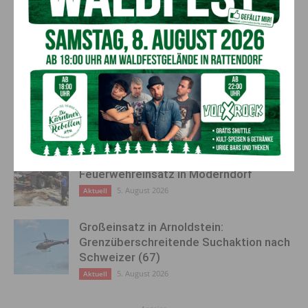
AKTUELLES
Kirchtag in St. Lorenzen
6. August 2026
Aktuell
50 Liter Kraftstoff ausgetreten:
Feuerwehreinsatz in Möderndorf
5. August 2026
Aktuell
Großeinsatz in Arnoldstein:
Grenzüberschreitende Suchaktion nach
Schweizer (67)
5. August 2026
Aktuell