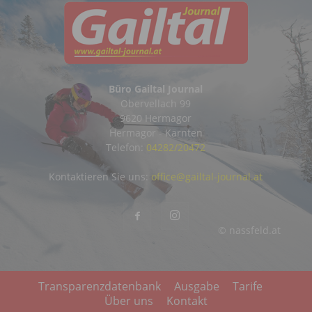
Büro Gailtal Journal
Obervellach 99
9620 Hermagor
Hermagor - Kärnten
Telefon:
04282/20472
Kontaktieren Sie uns:
office@gailtal-journal.at
© nassfeld.at
Transparenzdatenbank
Ausgabe
Tarife
Über uns
Kontakt