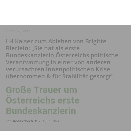
Home
Leute
LH Kaiser zum Ableben von Brigitte
Bierlein: „Sie hat als erste
Bundeskanzlerin Österreichs politische
Verantwortung in einer von anderen
verursachten innenpolitischen Krise
übernommen & für Stabilität gesorgt"
Große Trauer um
Österreichs erste
Bundeskanzlerin
von
Redaktion GTO
-
3. Juni 2024