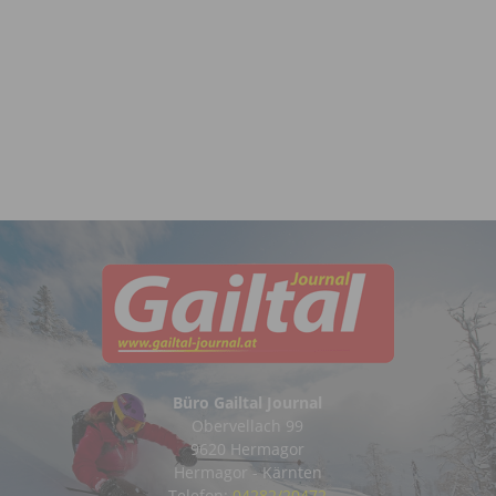
Büro Gailtal Journal
Obervellach 99
9620 Hermagor
Hermagor - Kärnten
Telefon:
04282/20472