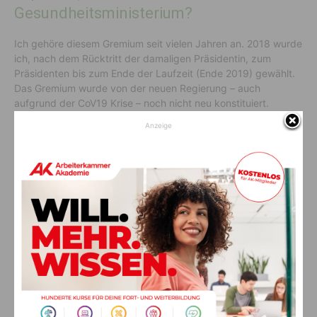
Gesundheitsministerium?
Ich gehöre diesem Gremium seit vielen Jahren an. 2018 wurde
ich, nach dem Rücktritt der damaligen Präsidentin, zum
Präsidenten bis zum Ende der Laufzeit (Ende 2019) gewählt.
Das Gremium wurde von der neuen Regierung – auch
aufgrund der CoV19 Krise – noch nicht neu konstituiert.
Anzeige
Sie haben rund zweihundert
wissenschaftliche Publikationen
veröffentlicht, unter anderem auch in
renommierten Fachzeitschriften?
Internationaler Austausch und international sichtbare
wissenschaftliche Tätigkeit waren und sind
Grundvoraussetzungen meiner Arbeit. Ich bin unter anderem
Mitglied im Medizinausschuss des Deutschen
Wissenschaftsrates, der Russischen Akademie der