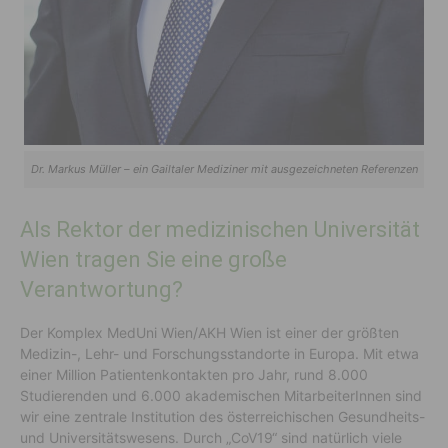
Dr. Markus Müller – ein Gailtaler Mediziner mit ausgezeichneten Referenzen
Als Rektor der medizinischen Universität
Wien tragen Sie eine große
Verantwortung?
Der Komplex MedUni Wien/AKH Wien ist einer der größten
Medizin-, Lehr- und Forschungsstandorte in Europa. Mit etwa
einer Million Patientenkontakten pro Jahr, rund 8.000
Studierenden und 6.000 akademischen MitarbeiterInnen sind
wir eine zentrale Institution des österreichischen Gesundheits-
und Universitätswesens. Durch „CoV19“ sind natürlich viele