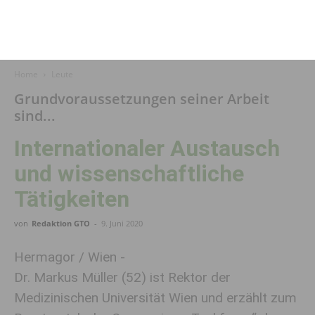
Home
Leute
Grundvoraussetzungen seiner Arbeit
sind...
Internationaler Austausch
und wissenschaftliche
Tätigkeiten
von
Redaktion GTO
-
9. Juni 2020
Hermagor / Wien -
Dr. Markus Müller (52) ist Rektor der
Medizinischen Universität Wien und erzählt zum