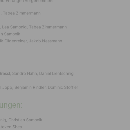
und Ehrungen vorgenommen:
g, Tabea Zimmermann
, Lea Samonig, Tabea Zimmermann
an Samonik
k Gilgenreiner, Jakob Nessmann
ressl, Sandro Hahn, Daniel Lientschnig
n Jopp, Benjamin Rindler, Dominic Stöffler
ungen:
inig, Christian Samonik
teven Shea