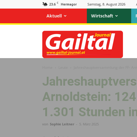
C
23.6
Samstag, 8. August 2026
Hermagor
Aktuell
Wirtschaft
Gailtal
Journal
Home
Leute
Jahreshauptversammlung der FF- Arn
Jahreshauptver
Arnoldstein: 12
1.301 Stunden i
von
Sophie Leitner
-
5. März 2025