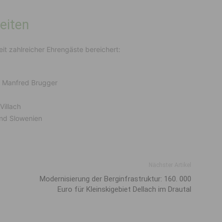
eiten
it zahlreicher Ehrengäste bereichert:
r Manfred Brugger
Villach
und Slowenien
Nächster Artikel
:
Modernisierung der Berginfrastruktur: 160. 000
Euro für Kleinskigebiet Dellach im Drautal