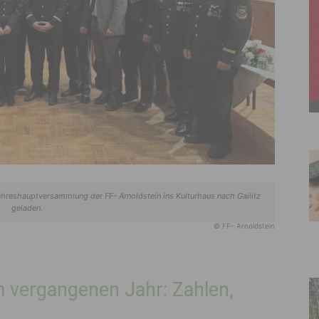
hreshauptversammlung der FF- Arnoldstein ins Kulturhaus nach Gailitz
geladen.
© FF- Arnoldstein
m vergangenen Jahr: Zahlen,