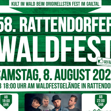
esuche
itglieder ist ein wesentlicher Bestandteil der Arbeit. Im
und Kameraden
an
18 Lehrgängen und Seminaren
teil,
 Dies stärkt nicht nur das Fachwissen, sondern auch den
lhardt, Dominik Gilgenreiner, Maximilian Krakolinig,
n Serschön, Steve Shea und Miriam Steiner