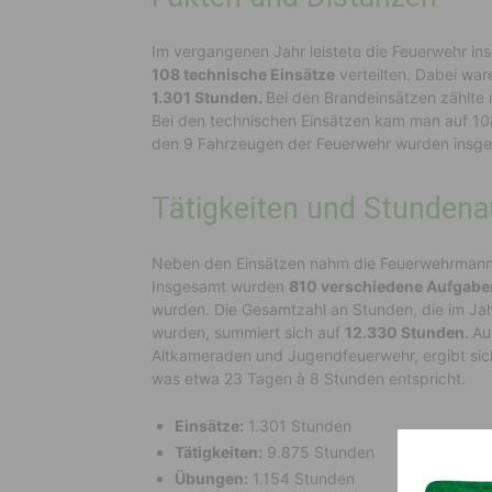
Im vergangenen Jahr leistete die Feuerwehr i
108 technische Einsätze
verteilten. Dabei war
1.301 Stunden.
Bei den Brandeinsätzen zählte 
Bei den technischen Einsätzen kam man auf 108
den 9 Fahrzeugen der Feuerwehr wurden insge
Tätigkeiten und Stunden
Neben den Einsätzen nahm die Feuerwehrmannsc
Insgesamt wurden
810 verschiedene Aufgabe
wurden. Die Gesamtzahl an Stunden, die im Ja
wurden, summiert sich auf
12.330 Stunden.
Au
Altkameraden und Jugendfeuerwehr, ergibt sic
was etwa 23 Tagen à 8 Stunden entspricht.
Einsätze:
1.301 Stunden
Tätigkeiten:
9.875 Stunden
Übungen:
1.154 Stunden