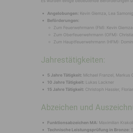
Es wurden einige bedeutende Beförderungen 
Angelobungen:
Kevin Giemza, Lea Samoni
Beförderungen:
Zum Feuerwehrmann (FM): Kevin Giemza
Zum Oberfeuerwehrmann (OFM): Christi
Zum Hauptfeuerwehrmann (HFM): Domini
Jahrestätigkeiten:
5 Jahre Tätigkeit:
Michael Franzel, Markus G
10 Jahre Tätigkeit:
Lukas Lackner
15 Jahre Tätigkeit:
Christoph Hassler, Floria
Abzeichen und Auszeichn
Funktionsabzeichen MA:
Maximilian Krakol
Technische Leistungsprüfung in Bronze:
S