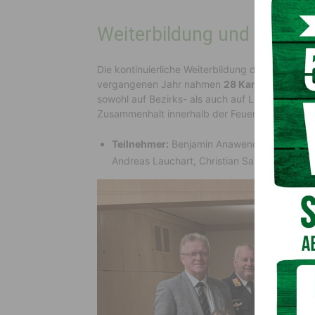
Weiterbildung und Kursb
Die kontinuierliche Weiterbildung der Feuerwehrm
vergangenen Jahr nahmen
28 Kameradinnen 
sowohl auf Bezirks- als auch auf Landesebene.
Zusammenhalt innerhalb der Feuerwehr.
Teilnehmer:
Benjamin Anawender, Gerald Enge
Andreas Lauchart, Christian Samonik, Stefa