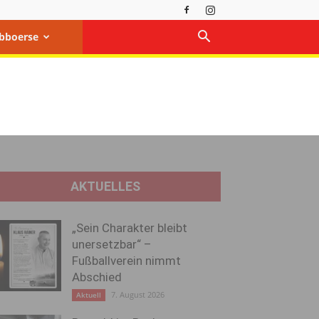
bboerse
AKTUELLES
„Sein Charakter bleibt
unersetzbar“ –
Fußballverein nimmt
Abschied
7. August 2026
Aktuell