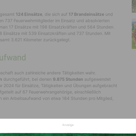
nsgesamt
124 Einsätze
, die sich auf
17 Brandeinsätze
und
en 737 Feuerwehrmitglieder im Einsatz und absolvierten
man 17 Einsätze mit 198 Einsatzkräften und 564 Stunden.
 Einsätze mit 539 Einsatzkräften und 737 Stunden. Mit
samt 3.621 Kilometer zurückgelegt.
aufwand
haft auch zahlreiche andere Tätigkeiten wahr.
n
durchgeführt, bei denen
9.875 Stunden
aufgewendet
hr 2024 für Einsätze, Tätigkeiten und Übungen aufgebracht
fgeteilt auf 67 Feuerwehrangehörige, einschließlich
h ein Arbeitsaufwand von etwa 184 Stunden pro Mitglied,
Anzeige