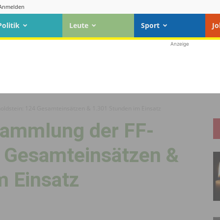
Anmelden
Politik
Leute
Sport
Jo
Anzeige
oldstein: 124 Gesamteinsätzen & 1.301 Stunden im Einsatz
sammlung der FF-
4 Gesamteinsätzen &
m Einsatz