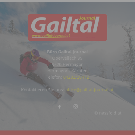
Büro Gailtal Journal
Obervellach 99
9620 Hermagor
Hermagor - Kärnten
Telefon:
04282/20472
Kontaktieren Sie uns:
office@gailtal-journal.at
© nassfeld.at