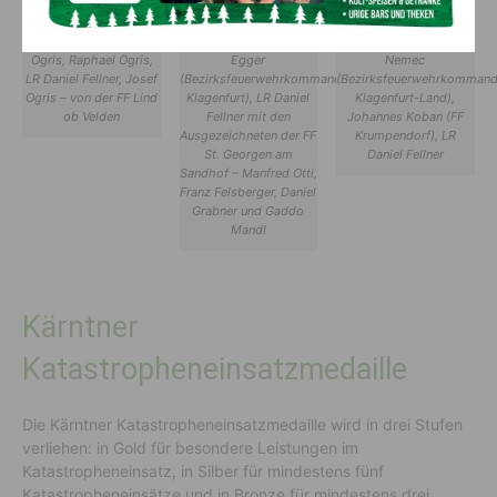
Am Bild v.l.: Pascal
Am Bild v.l.: Gerhard
Am Bild v.l.: Ulrich
Ogris, Raphael Ogris,
Egger
Nemec
LR Daniel Fellner, Josef
(Bezirksfeuerwehrkommandant
(Bezirksfeuerwehrkommand
Ogris – von der FF Lind
Klagenfurt), LR Daniel
Klagenfurt-Land),
ob Velden
Fellner mit den
Johannes Koban (FF
Ausgezeichneten der FF
Krumpendorf), LR
St. Georgen am
Daniel Fellner
Sandhof – Manfred Otti,
Franz Felsberger, Daniel
Grabner und Gaddo
Mandl
Kärntner
Katastropheneinsatzmedaille
Die Kärntner Katastropheneinsatzmedaille wird in drei Stufen
verliehen: in Gold für besondere Leistungen im
Katastropheneinsatz, in Silber für mindestens fünf
Katastropheneinsätze und in Bronze für mindestens drei