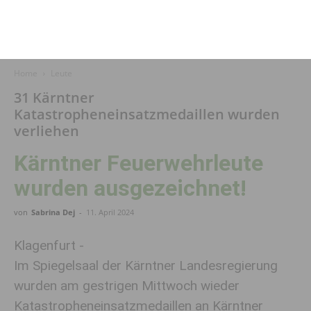
Home
Leute
31 Kärntner
Katastropheneinsatzmedaillen wurden
verliehen
Kärntner Feuerwehrleute
wurden ausgezeichnet!
von
Sabrina Dej
-
11. April 2024
Klagenfurt -
Im Spiegelsaal der Kärntner Landesregierung
wurden am gestrigen Mittwoch wieder
Katastropheneinsatzmedaillen an Kärntner