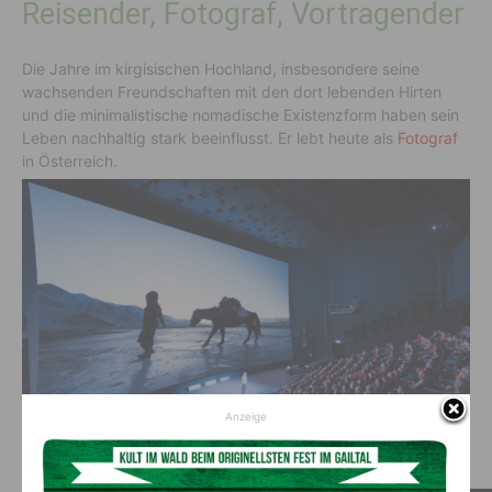
Reisender, Fotograf, Vortragender
Die Jahre im kirgisischen Hochland, insbesondere seine
wachsenden Freundschaften mit den dort lebenden Hirten
und die minimalistische nomadische Existenzform haben sein
Leben nachhaltig stark beeinflusst. Er lebt heute als
Fotograf
in Österreich.
Anzeige