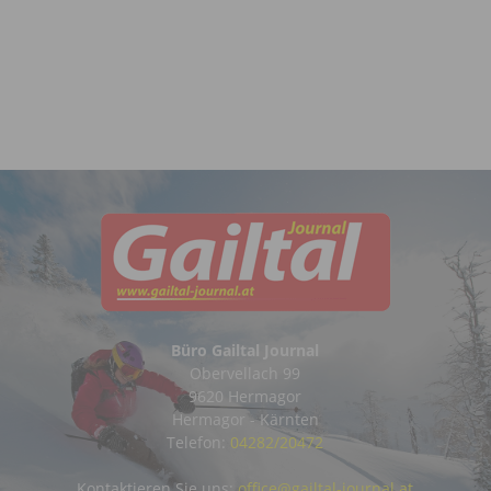
Büro Gailtal Journal
Obervellach 99
9620 Hermagor
Hermagor - Kärnten
Telefon:
04282/20472
Kontaktieren Sie uns:
office@gailtal-journal.at