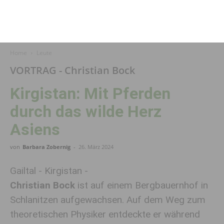
Home
Leute
VORTRAG - Christian Bock
Kirgistan: Mit Pferden
durch das wilde Herz
Asiens
von
Barbara Zobernig
-
26. März 2024
Gailtal - Kirgistan -
Christian Bock
ist auf einem Bergbauernhof in
Schlanitzen aufgewachsen. Auf dem Weg zum
theoretischen Physiker entdeckte er während