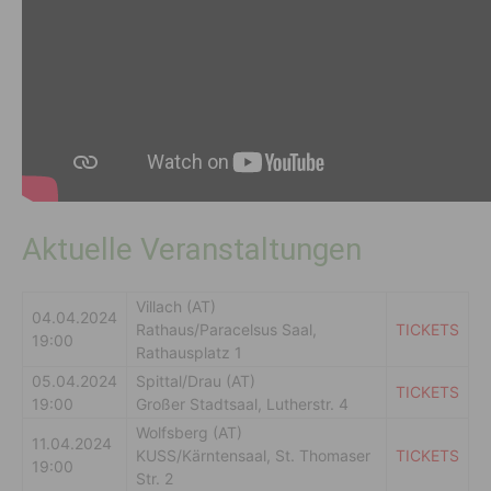
Aktuelle Veranstaltungen
Villach (AT)
04.04.2024
Rathaus/Paracelsus Saal,
TICKETS
19:00
Rathausplatz 1
05.04.2024
Spittal/Drau (AT)
TICKETS
19:00
Großer Stadtsaal, Lutherstr. 4
Wolfsberg (AT)
11.04.2024
KUSS/Kärntensaal, St. Thomaser
TICKETS
19:00
Str. 2