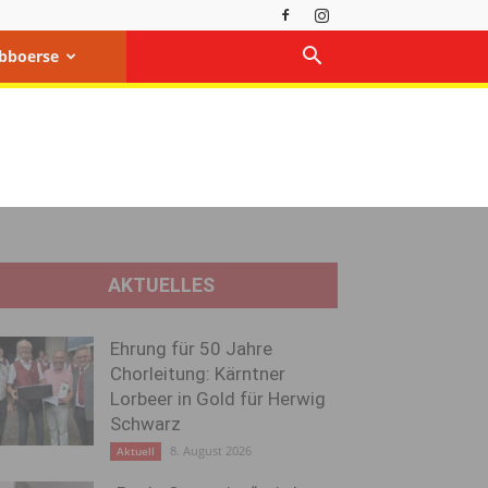
bboerse
AKTUELLES
Ehrung für 50 Jahre
Chorleitung: Kärntner
Lorbeer in Gold für Herwig
Schwarz
8. August 2026
Aktuell