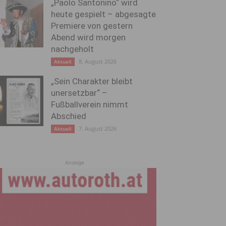
„Paolo Santonino“ wird
heute gespielt – abgesagte
Premiere von gestern
Abend wird morgen
nachgeholt
8. August 2026
Aktuell
„Sein Charakter bleibt
unersetzbar“ –
Fußballverein nimmt
Abschied
7. August 2026
Aktuell
Anzeige