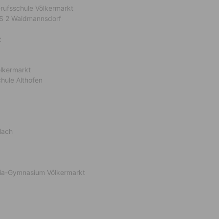
rufsschule Völkermarkt
 MS 2 Waidmannsdorf
z
ölkermarkt
chule Althofen
lach
dria-Gymnasium Völkermarkt