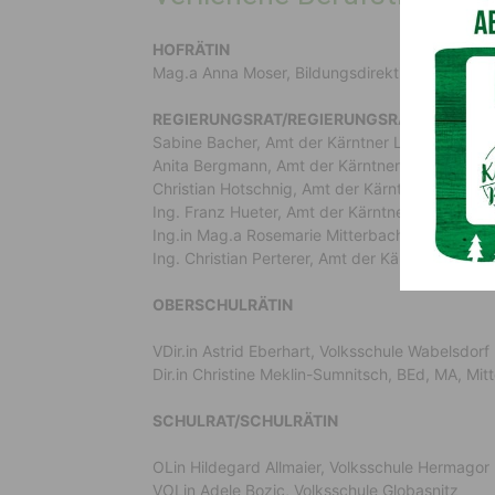
HOFRÄTIN
Mag.a Anna Moser, Bildungsdirektion Kärnten
REGIERUNGSRAT/REGIERUNGSRÄTIN
Sabine Bacher, Amt der Kärntner Landesregieru
Anita Bergmann, Amt der Kärntner Landesregier
Christian Hotschnig, Amt der Kärntner Landesre
Ing. Franz Hueter, Amt der Kärntner Landesreg
Ing.in Mag.a Rosemarie Mitterbacher, Bakk., A
Ing. Christian Perterer, Amt der Kärntner Lande
OBERSCHULRÄTIN
VDir.in Astrid Eberhart, Volksschule Wabelsdorf
Dir.in Christine Meklin-Sumnitsch, BEd, MA, Mit
SCHULRAT/SCHULRÄTIN
OLin Hildegard Allmaier, Volksschule Hermagor
VOLin Adele Bozic, Volksschule Globasnitz