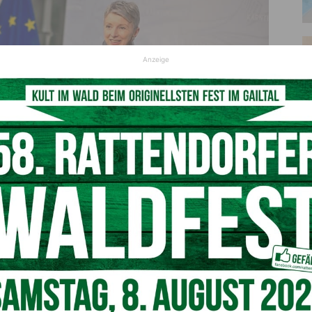
Anzeige
eihung: LHStv.in Gaby Schaunig