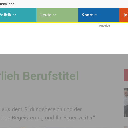
Anmelden
Politik
Leute
Sport
Jo
Anzeige
lieh Berufstitel
n aus dem Bildungsbereich und der
ihre Begeisterung und Ihr Feuer weiter“