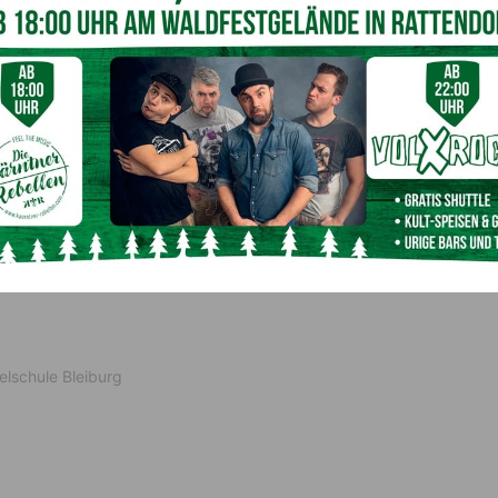
ng, Abt. 3
ung, Bildungsdirektion
gierung, Abt. 3
ierung, ehem. Abt. 9
mt der Kärntner Landesregierung, BH Wolfsberg
sregierung, Abt. 1
telschule Bleiburg