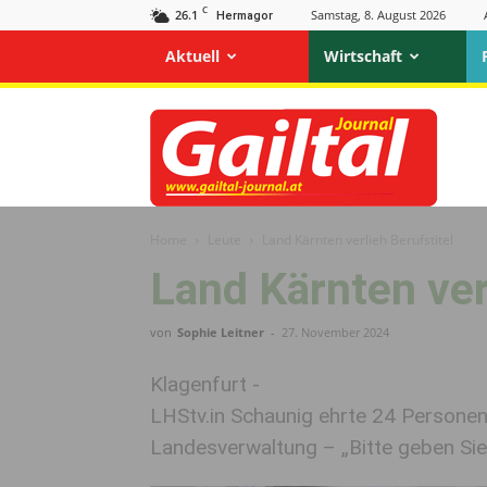
C
26.1
Samstag, 8. August 2026
Hermagor
Aktuell
Wirtschaft
Gailtal
Journal
Home
Leute
Land Kärnten verlieh Berufstitel
Land Kärnten ver
von
Sophie Leitner
-
27. November 2024
Klagenfurt -
LHStv.in Schaunig ehrte 24 Persone
Landesverwaltung – „Bitte geben Sie 