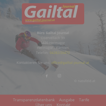
Büro Gailtal Journal
Obervellach 99
9620 Hermagor
Hermagor - Kärnten
Telefon:
04282/20472
Kontaktieren Sie uns:
office@gailtal-journal.at
© nassfeld.at
Transparenzdatenbank
Ausgabe
Tarife
Über uns
Kontakt