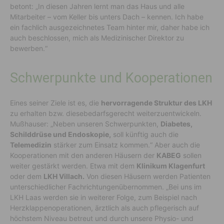
betont: „In diesen Jahren lernt man das Haus und alle
Mitarbeiter – vom Keller bis unters Dach – kennen. Ich habe
ein
fachlich
ausgezeichnetes Team hinter mir, daher habe ich
auch beschlossen, mich als Medizinischer Direktor zu
bewerben.“
Schwerpunkte und Kooperationen
Eines seiner Ziele ist es, die
hervorragende
Struktur des LKH
zu erhalten
bzw. diese
bedarfsgerecht
weiterzuentwickeln.
Mußhauser
: „Neben unseren Schwerpunkten,
Diabetes,
Schilddrüse und Endoskopie,
soll künftig auch die
Telemedizin
stärker zum Einsatz kommen.“
Aber auch die
Kooperationen mit den anderen Häusern der
KABEG
sollen
weiter gestärkt werden. Etwa mit dem
Klinikum Klagenfurt
oder dem
LKH Villach
.
Von diesen Häusern werden Patienten
unterschiedlicher Fachrichtungen
übernommen.
„Bei uns im
LKH Laas
werden sie
in weiterer Folge
,
zum Beispiel nach
Herzklappenoperation
en, ärztlich als auch pflegerisch auf
höchstem Niveau betreut und durch unsere Physio- und