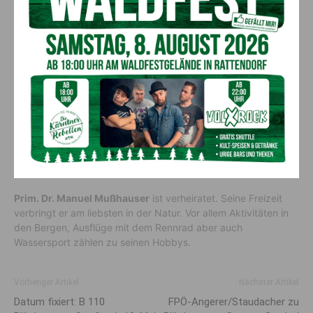
sowohl für Patienten, die wohnortnah betreut werden können,
als auch für die Mitarbeiter im LKH Laas, deren Arbeit sehr
abwechslungsreich ist und ein breites Spektrum der Medizin
abbildet.
Gleichzeitig können Entscheidungen sehr rasch
getroffen werden, da die Hierarchien flach gehalten sind
und
man zwischen den unterschiedlichen Berufsgruppen sehr
effizient arbeitet.
„Das zeichnet unser Haus
aus
un
d ist ein
Vorteil gegenüber einem größeren Krankenhaus“, so
Mußhauser
.
Abseits des Berufs
Prim. Dr. Manuel
Mußhauser
ist verheiratet. Seine Freizeit
verbringt er am liebsten in der Natur. Vor allem Aktivitäten in
den Bergen, Ausflüge mit dem Rennrad aber auch
Wassersport zählen zu seinen Hobbys.
Vorheriger Artikel
Nächster Artikel
Datum fixiert: B 110
FPÖ-Angerer/Staudacher zu