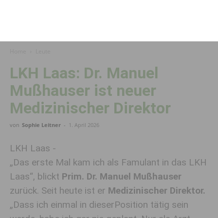
Home
Leute
LKH Laas: Dr. Manuel
Mußhauser ist neuer
Medizinischer Direktor
von
Sophie Leitner
-
1. April 2026
LKH Laas -
„
Das erste Mal kam ich als Famulant
in
das
LKH
Laas“, blickt
Prim.
Dr. Manuel
Mußhauser
zurück.
Seit h
eute ist er
Mediz
inischer Direktor.
„
Dass ich einmal in
dieser
Position tätig sein