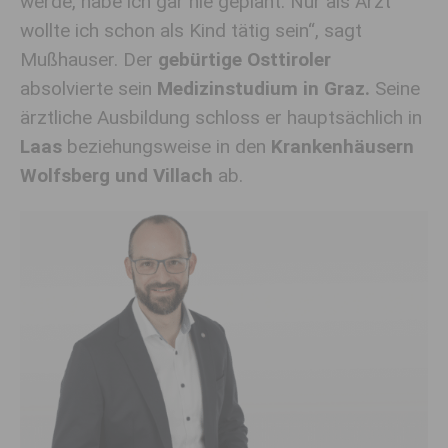
werde, habe
ich
gar nie geplant. Nur
als
Arzt
wollte ich schon als Kind
tätig sein
“, sagt
Mußhauser
. Der
gebürtige Osttiroler
absolvierte sein
Medizinstudium in Graz.
Seine
ärztliche Ausbildung
schloss
er hauptsächlich in
Laas
beziehungsweise in den
Krankenhäusern
Wolfsberg und Villach
ab
.