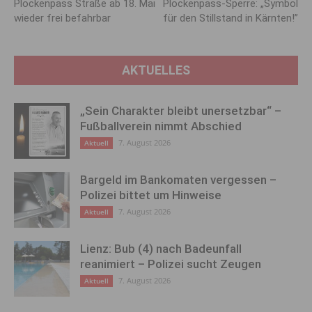
Plöckenpass Straße ab 18. Mai
Plöckenpass-Sperre: „Symbol
wieder frei befahrbar
für den Stillstand in Kärnten!”
AKTUELLES
„Sein Charakter bleibt unersetzbar“ –
Fußballverein nimmt Abschied
7. August 2026
Aktuell
Bargeld im Bankomaten vergessen –
Polizei bittet um Hinweise
7. August 2026
Aktuell
Lienz: Bub (4) nach Badeunfall
reanimiert – Polizei sucht Zeugen
7. August 2026
Aktuell