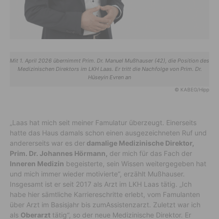
Mit 1. April 2026 übernimmt Prim. Dr. Manuel Mußhauser (42), die Position des
Medizinischen Direktors im LKH Laas. Er tritt die Nachfolge von Prim. Dr.
Hüseyin Evren an
© KABEG/Hipp
„Laas hat mich seit meiner Famulatur überzeugt
. Einerseits
hatte das Haus damals schon einen ausgezeichneten Ruf und
andererseits war es der
damalige Medizinische Direktor
,
Prim. Dr. Johannes Hörmann,
der mich für das Fach der
Inneren Medizin
begeisterte,
sein Wissen weitergegeben hat
und
mich immer wieder motivierte“, erzählt
Mußhauser
.
Insgesamt ist er seit 2017 als Arzt im LKH Laas tätig. „Ich
habe hier sämtliche Karriereschritte erlebt
, v
om Famulanten
über Arzt im Basisjahr bis zum
Assistenzarzt. Zuletzt war ich
als
Oberarzt
tätig“, so der neue Medizinische Direktor.
Er